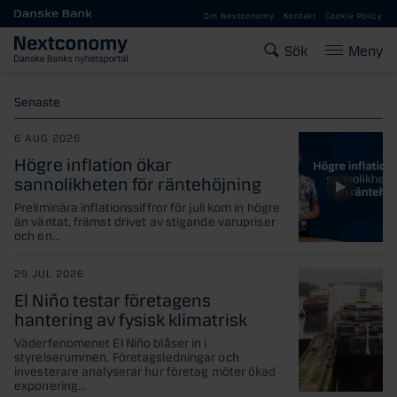
Gå till huvudinnehåll
Om Nextconomy
Kontakt
Cookie Policy
Sök
Meny
Senaste
6 AUG 2026
Högre inflation ökar
sannolikheten för räntehöjning
Preliminära inflationssiffror för juli kom in högre
än väntat, främst drivet av stigande varupriser
och en...
29 JUL 2026
El Niño testar företagens
hantering av fysisk klimatrisk
Väderfenomenet El Niño blåser in i
styrelserummen. Företagsledningar och
investerare analyserar hur företag möter ökad
exponering...