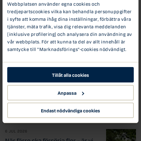
göra ett vägval
Webbplatsen använder egna cookies och
tredjepartscookies vilka kan behandla personuppgifter
Svensk bostadspolitik har nått vägs ände. Det
menar Louis Landeman, chef för
i syfte att komma ihåg dina inställningar, förbättra våra
Hållbarhetsanalys på Danske Bank,...
tjänster, mäta trafik, visa dig relevanta meddelanden
(inklusive profilering) och analysera din användning av
9 JUL 2026
vår webbplats. För att kunna ta del av allt innehåll är
Från startup till scaleup – varför så
samtycke till "Marknadsförings"-cookies nödvändigt.
många fastnar i ingenmanslandet
Den svenska startup-miljön skapar fler bolag än
någonsin. Men vägen från lovande startup till
skalbar scaleup...
Tillåt alla cookies
6 JUL 2026
Sveriges konkurrenskraft i en ny
Anpassa
världsordning
Kina växer, USA blir mer protektionistiskt och
Endast nödvändiga cookies
Europa kämpar med låg tillväxt. Var lämnar det
Sverige? I...
6 JUL 2026
När färre ska försörja fler – är vi