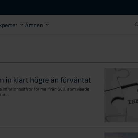
Gå till huvudinnehåll
xperter
Ämnen
m in klart högre än förväntat
 inflationssiffror för maj från SCB, som visade
at....