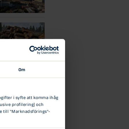
Om
ifter i syfte att komma ihåg
usive profilering) och
e till "Marknadsförings"-