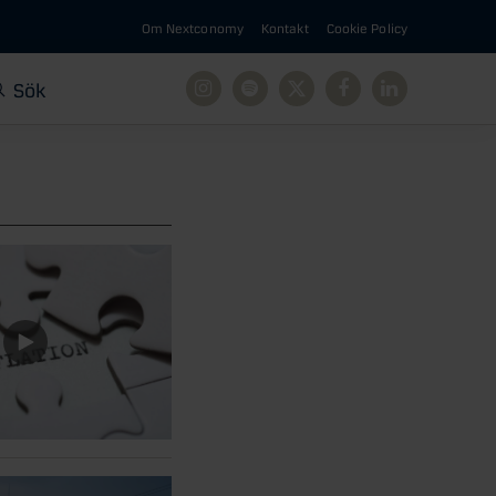
Om Nextconomy
Kontakt
Cookie Policy
Sök
Instagram
Spotify
X
Facebook
Linkedin