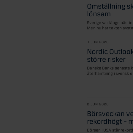
Omställning ska
lönsam
Sverige var länge nästint
Men nu har takten avsta
3 JUN 2026
Nordic Outlook
större risker
Danske Banks senaste ko
återhämtning i svensk ek
2 JUN 2026
Börsveckan ve
rekordhögt – m
Börsen i USA står rekord