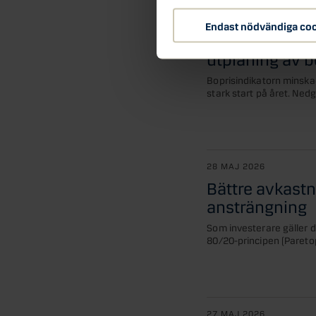
1 JUN 2026
Endast nödvändiga co
Danske Banks B
utplaning av b
Boprisindikatorn minska
stark start på året. Ned
28 MAJ 2026
Bättre avkast
ansträngning
Som investerare gäller de
80/20-principen (Paretop
27 MAJ 2026