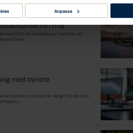
okies
Anpassa
oprisindikator: Tillfällig
ostadspriserna i maj
de med 0,5% på månadsbasis i maj efter en
gången drevs...
ning med mindre
t att sortera ut vad som är viktigt från allt brus.
rincipen)...