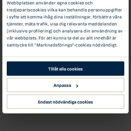
högre inflation vilket kan leda till att centralbankerna
Webbplatsen använder egna cookies och
behöver strama åt. Denna vecka får vi räntebesked från
tredjepartscookies vilka kan behandla personuppgifter
Riksbanken, Fed och ECB, och då får vi höra vad
i syfte att komma ihåg dina inställningar, förbättra våra
centralbankscheferna säger om risken med stigande
tjänster, mäta trafik, visa dig relevanta meddelanden
energipriser. Hör Maria Landeborns analys i senaste
(inklusive profilering) och analysera din användning av
avsnittet av Börsveckan.
vår webbplats. För att kunna ta del av allt innehåll är
samtycke till "Marknadsförings"-cookies nödvändigt.
Börsveckan
Tillåt alla cookies
Anpassa
Endast nödvändiga cookies