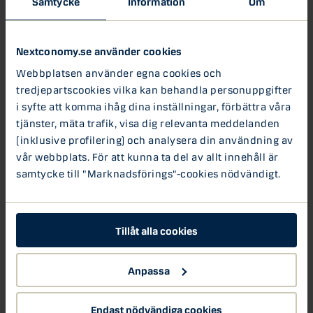
Samtycke
Information
Om
Lars Mac Key
Global Head of Sustainable Products
Nextconomy.se använder cookies
Webbplatsen använder egna cookies och
Louis Landeman
tredjepartscookies vilka kan behandla personuppgifter
Kreditanalyschef, Danske Bank Sverige
i syfte att komma ihåg dina inställningar, förbättra våra
tjänster, mäta trafik, visa dig relevanta meddelanden
Ludvig Rosenstam Åhman
(inklusive profilering) och analysera din användning av
Investeringsspecialist, Danske Bank Sverige
vår webbplats. För att kunna ta del av allt innehåll är
samtycke till "Marknadsförings"-cookies nödvändigt.
Maria Landeborn
Sparekonom & Seniorstrateg, Danske Bank Sverige
Tillåt alla cookies
Michael Grahn
Chefekonom, Danske Bank Sverige
Anpassa
Molly Guggenheimer
Endast nödvändiga cookies
Aktiestrateg, Danske Bank Sverige