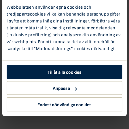
Webbplatsen använder egna cookies och
Danske Bank förutspådde att 2025 skulle
präglas av tre framstående tillväxtområden:
tredjepartscookies vilka kan behandla personuppgifter
defence tech, hållbarhet och AI-driven...
i syfte att komma ihåg dina inställningar, förbättra våra
tjänster, mäta trafik, visa dig relevanta meddelanden
11 DEC 2023
(inklusive profilering) och analysera din användning av
De tre intressantaste spaningarna
vår webbplats. För att kunna ta del av allt innehåll är
från årets Slush event
samtycke till "Marknadsförings"-cookies nödvändigt.
Europas största startup-event för investerare
och entreprenörer - Slush, gick av stapeln i förra
veckan i...
Tillåt alla cookies
Anpassa
Endast nödvändiga cookies