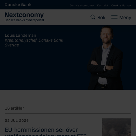
Gå till huvudinnehåll
Om Nextconomy
Kontakt
Cookie Policy
Sök
Meny
Louis Landeman
Kreditanalyschef, Danske Bank
Sverige
16 artiklar
22 JUL 2026
EU-kommissionen ser över
utsläppshandelssystemet ETS