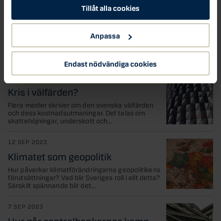
7 NOV 2023
Tillåt alla cookies
Ökat fokus på biologisk mångfald i
finansbranschen
Anpassa
Mångfald av arter och livsformer är själva
grunden till en fungerande värld. Hur säkras
biologisk mångfald...
Endast nödvändiga cookies
23 OKT 2023
Kris i välfärden?
Flera medier skriver om den svenska välfärden
och dess kostnadsutmaningar. Det talas om
skattehöjningar, underskott och...
12 SEP 2023
Klimatet som geopolitik
Hur påverkar klimatförändringarna geopolitikens
förutsättningar? Vad blir Sveriges roll i allt detta?
Särskilt spännande blir det...
7 SEP 2023
Hur går centralbankernas kamp