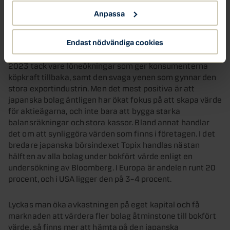
januari 2022.
Anpassa
När det gäller den japanska börsen ser vi goda skäl till att
Endast nödvändiga cookies
den positiva kursutvecklingen ska kunna fortsätta. Den
japanska ekonomin väntas utvecklas bättre i år än under
2023 tack vare löneökningar som ger konsumenterna
köpkraft tillbaka, samt den svaga yenen som gynnar den
stora exportindustrin. Men det mest positiva är att
japanska bolag äntligen har ökat fokus på att skapa värde
för aktieägarna, och inte bara att bygga starka
balansräkningar och stora kassor. Bland annat handlar
det om att synliggöra värden som finns i företagen. I det
bredare japanska börsindexet Topix handlas nästan
hälften av alla bolag under bokfört värde enligt en
undersökning av Bloomberg. I Europa är andelen runt 20
procent, och i USA ligger den på 3–4 procent.
Lyckas man öka avkastningen på eget kapital och få
marknaden att värdera fler bolag åtminstone till bokfört
värde, så finns mer att hämta på den japanska