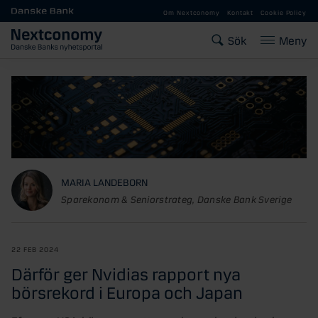
Gå till huvudinnehåll
Om Nextconomy
Kontakt
Cookie Policy
Sök
Meny
MARIA LANDEBORN
Sparekonom & Seniorstrateg, Danske Bank Sverige
22 FEB 2024
Därför ger Nvidias rapport nya
börsrekord i Europa och Japan