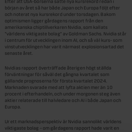
Efter att USA-börserna satte nya kursrekord redan i
början av året så har både Japan och Europa följt efter
och noterat nya kursrekord under torsdagen. Bakom
optimismen ligger gårdagens rapport från den
amerikanska chiptillverkaren Nvidia, som kallats
”världens viktigaste bolag” av Goldman Sachs. Nvidia står
i centrum för utvecklingen inom AI, och så väl kurs- som
vinstutvecklingen har varit närmast explosionsartad det
senaste året.
Nvidias rapport överträffade återigen högt ställda
förväntningar för såväl det gångna kvartalet som
gällande prognoserna för första kvartalet 2024.
Marknaden svarade med att lyfta aktien mer än 10
procent i efterhandeln, och under morgonen steg även
aktier relaterade till halvledare och AI i både Japan och
Europa.
Ur ett marknadsperspektiv är Nvidia sannolikt världens
viktigaste bolag – om gårdagens rapport hade varit en