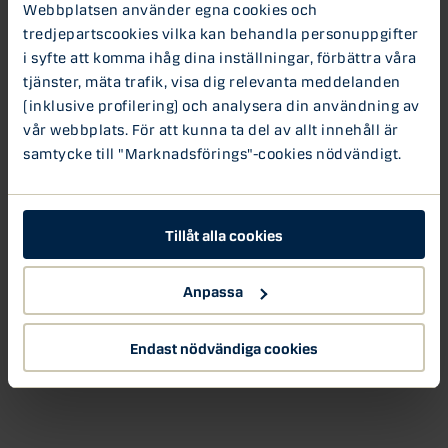
Webbplatsen använder egna cookies och
vare Donald Trump. Vi går också igenom de största
tredjepartscookies vilka kan behandla personuppgifter
riskerna som skulle kunna utlösa den nya börsturbulens.
i syfte att komma ihåg dina inställningar, förbättra våra
tjänster, mäta trafik, visa dig relevanta meddelanden
Nextconomy podcast
(inklusive profilering) och analysera din användning av
vår webbplats. För att kunna ta del av allt innehåll är
samtycke till "Marknadsförings"-cookies nödvändigt.
Tillåt alla cookies
Anpassa
Endast nödvändiga cookies