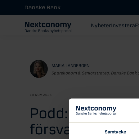
Nyheter
Investera
E
MARIA LANDEBORN
Sparekonom & Seniorstrateg, Danske Bank 
19 NOV 2025
Podd: Framtiden
försvarsaktier
Samtycke