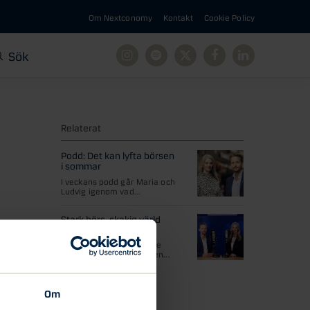
Om Nextconomy
Kontakt
Cookie Policy
Sök
Instagram
Spotify
X
Facebook
Linkedin
Relaterat
Podd: Det kan lyfta börsen
i sommar
I veckans podd går Maria och
Ludvig igenom vad...
Stark börs, skakig värld
Geopolitisk oro, högre
energipriser och stigande
räntor präglar marknaden...
Om