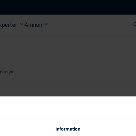
Gå till huvudinnehåll
xperter
Ämnen
Sverige
 för
Information