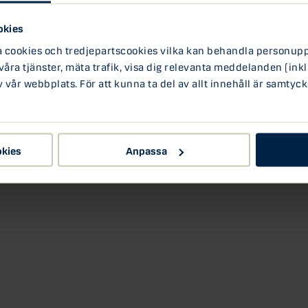
gått starkt på börserna, och investerares syn på
okies
itiv än tidigare. I veckans podd diskuterar vi
ookies och tredjepartscookies vilka kan behandla personuppg
ätta, och vilka är de största riskerna? Vi går
 våra tjänster, mäta trafik, visa dig relevanta meddelanden (inkl
sterar i specifika teman som försvar, AI eller
vår webbplats. För att kunna ta del av allt innehåll är samtyck
 du vill att vi ska ta upp i podden via formuläret:
okies
Anpassa