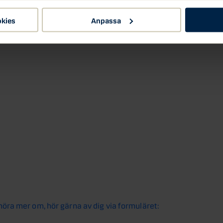
okies
Anpassa
 höra mer om, hör gärna av dig via formuläret: