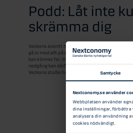
Podd: Låt inte k
skrämma dig
Veckans avsnitt handlar om hur man bäst invest
gå in med allt på en gång, och när är det bättre at
kan kännas fel, men faktum är att börsen oftast 
nedgång kan därför stå dig dyrt. Vi pratar även 
Veckans studie handlar om att bygga en portfölj i
Samtycke
Nextconomy.se använder co
Webbplatsen använder egna c
dina inställningar, förbättra
analysera din användning av 
cookies nödvändigt.