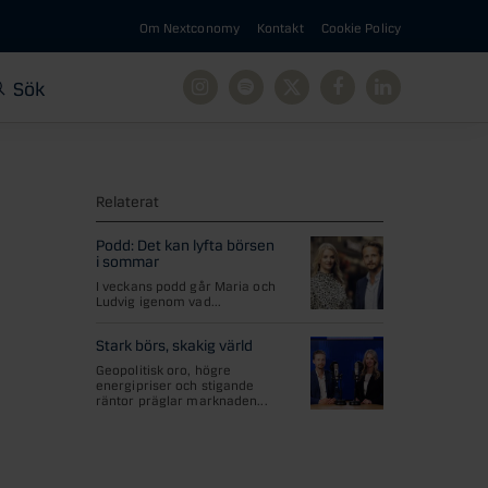
Om Nextconomy
Kontakt
Cookie Policy
Sök
Instagram
Spotify
X
Facebook
Linkedin
Relaterat
Podd: Det kan lyfta börsen
i sommar
I veckans podd går Maria och
Ludvig igenom vad...
Stark börs, skakig värld
Geopolitisk oro, högre
energipriser och stigande
räntor präglar marknaden...