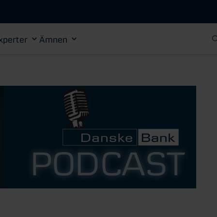
Gå till huvudinnehåll
xperter
Ämnen