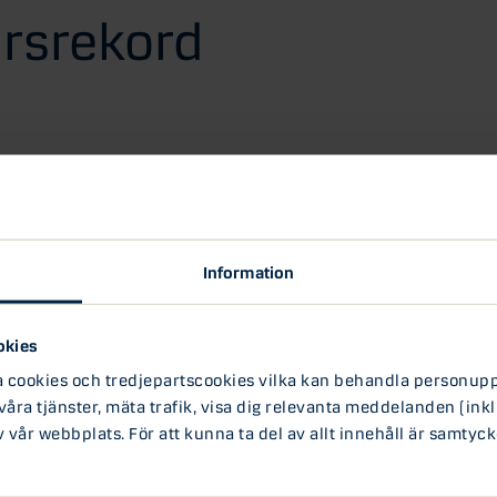
ursrekord
erar en större klumpsumma pengar. När bör man
t investera lite i taget? Att köpa nära all-time high
handlas nära rekordnivåer. Att invänta en
om rapportsäsongen i USA och risker för börsen.
 en lågräntemiljö.
Information
okies
ookies och tredjepartscookies vilka kan behandla personuppg
 våra tjänster, mäta trafik, visa dig relevanta meddelanden (inkl
vår webbplats. För att kunna ta del av allt innehåll är samtyck