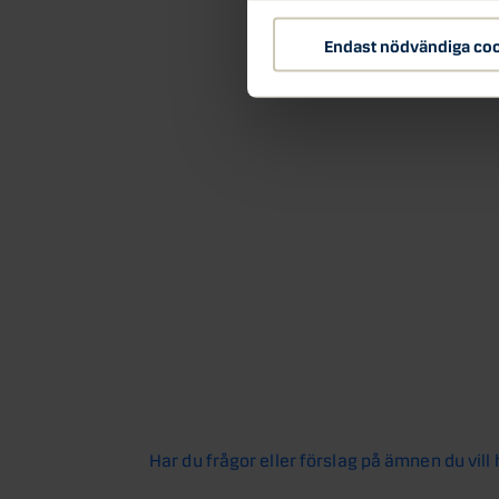
Endast nödvändiga co
Har du frågor eller förslag på ämnen du vill