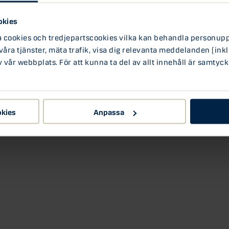
ssen för 2023. Vi på Danske Bank får in ovanligt
okies
la sig till läget i omvärlden – inte minst den
ookies och tredjepartscookies vilka kan behandla personuppg
a. Anders Gullesjö, ansvarig för Danske Banks
 våra tjänster, mäta trafik, visa dig relevanta meddelanden (inkl
 företagen ställer just nu.
vår webbplats. För att kunna ta del av allt innehåll är samtyck
okies
Anpassa