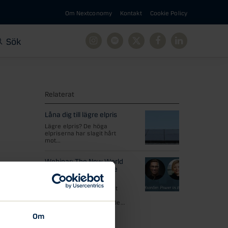
Om Nextconomy
Kontakt
Cookie Policy
Sök
Instagram
Spotify
X
Facebook
Linkedin
Relaterat
Låna dig till lägre elpris
Lägre elpris? De höga
elpriserna har slagit hårt
mot...
Webinar: The New World
Disorder – Power in the
21st Century
Rysslands anfallskrig mot
Ukraina, extremt volatila
energipriser och ihållande...
Om