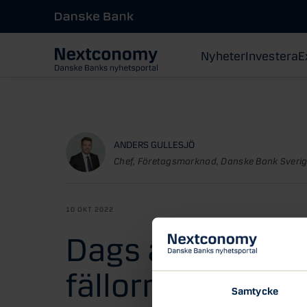
Nyheter
Investera
E
ANDERS GULLESJÖ
Chef, Företagsmarknad, Danske Bank Sveri
10 OKT 2022
Dags att budget
fällorna
Samtycke