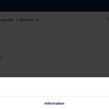
Gå till huvudinnehåll
xperter
Ämnen
ge
era, men undvik
Information