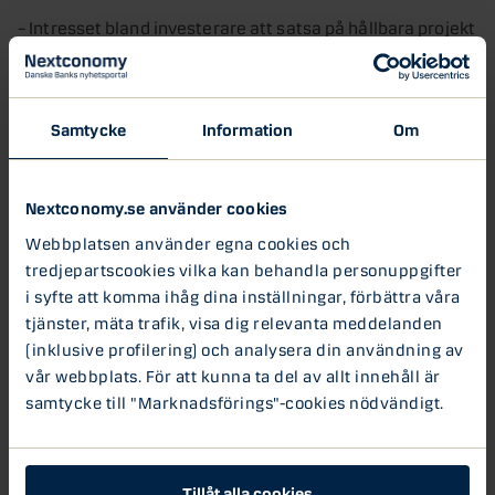
– Intresset bland investerare att satsa på hållbara projekt
är stort. I de blå obligationerna nischas
hållbarhetsfokuset till projekt som syftar till att
säkerställa friska vattendrag, sjöar och hav. Det finns
många investerare som tilltalas av att veta mer exakt
Samtycke
Information
Om
vilka ändamål deras investering ska bidra till, så detta
med nischade obligationer är en spännande utveckling av
marknaden, säger Lars Mac Key, ansvarig för
Nextconomy.se använder cookies
obligationsmarknaden på Danske Bank.
Webbplatsen använder egna cookies och
tredjepartscookies vilka kan behandla personuppgifter
Gröna obligationer har växt
i syfte att komma ihåg dina inställningar, förbättra våra
kraftigt de senaste åren både i
tjänster, mäta trafik, visa dig relevanta meddelanden
antalet utgivna obligationer och i
(inklusive profilering) och analysera din användning av
större volymer. 2019 emitterades
gröna obligationer för 133 mdr
vår webbplats. För att kunna ta del av allt innehåll är
SEK – 85 procent mer än året
samtycke till "Marknadsförings"-cookies nödvändigt.
innan.
Lars Mac Key
– Under första halvåret 2020 såg
Tillåt alla cookies