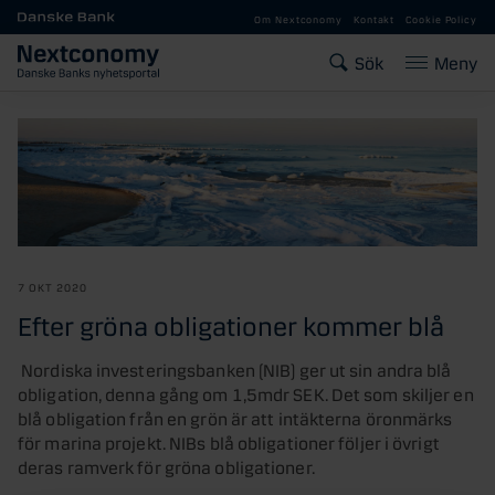
Gå till huvudinnehåll
Om Nextconomy
Kontakt
Cookie Policy
Sök
Meny
7 OKT 2020
Efter gröna obligationer kommer blå
Nordiska investeringsbanken (NIB) ger ut sin andra blå
obligation, denna gång om 1,5mdr SEK. Det som skiljer en
blå obligation från en grön är att intäkterna öronmärks
för marina projekt. NIBs blå obligationer följer i övrigt
deras ramverk för gröna obligationer.