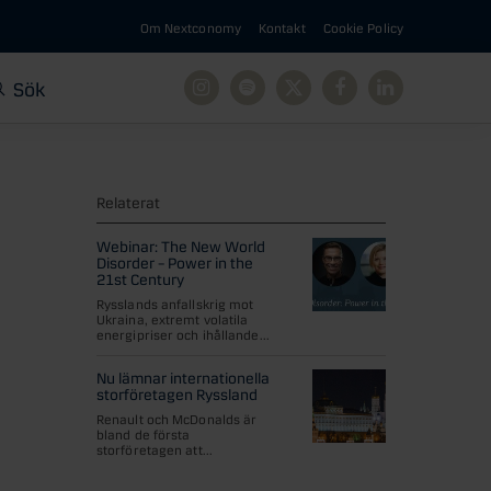
Om Nextconomy
Kontakt
Cookie Policy
Sök
Instagram
Spotify
X
Facebook
Linkedin
Relaterat
Webinar: The New World
Disorder – Power in the
21st Century
Rysslands anfallskrig mot
Ukraina, extremt volatila
energipriser och ihållande...
Nu lämnar internationella
storföretagen Ryssland
Renault och McDonalds är
bland de första
storföretagen att...