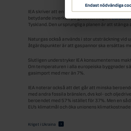
Endast nödvändiga co
IEA skriver att en fördröjning av planerade nedl
betydande inverkan på gasefterfrågan.
Euractiv
Tyskland. Den ursprungliga planen är att stänga al
Naturgas också används i stor utsträckning vid u
åtgärdspunkter är att gaspannor ska ersättas 
Slutligen understryker IEA konsumenternas makt n
Om temperaturen i alla europeiska byggnader sä
gasimport med mer än 7%.
IEA noterar också att det går att minska beroend
med andra fossila bränslen, dvs kol- och oljedriv
beroendet med 57% istället för 37%. Men en såda
EU’s klimatmål och öka unionens klimatkostnader 
Kriget i Ukraina