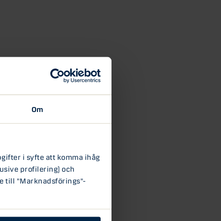
Om
ifter i syfte att komma ihåg
usive profilering) och
e till "Marknadsförings"-