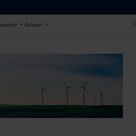
Gå till huvudinnehåll
xperter
Ämnen