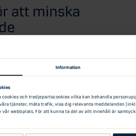
r att minska
nde
 ompröva sin politik på många områden.
unionen kämpar med att lösa.
Information
erade nyligen en
tiopunktsplan
över hur EU kan
ett år. Detta utan att målet med minskade
.
okies
ookies och tredjepartscookies vilka kan behandla personuppg
en från alternativa marknader, ökning av
 våra tjänster, mäta trafik, visa dig relevanta meddelanden (inkl
h förslag på hur den totala naturgasefterfrågan
vår webbplats. För att kunna ta del av allt innehåll är samtyck
a investeringar i utvecklingen av vind- och
ed bioenergi och kärnkraft öka.