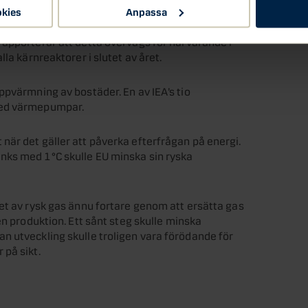
okies
Anpassa
äggningar av europeiska kärnkraftverk skulle ha en
rapporterar att detta övervägs för närvarande i
la kärnreaktorer i slutet av året.
ppvärmning av bostäder. En av IEA’s tio
med värmepumpar.
är det gäller att påverka efterfrågan på energi.
nks med 1°C skulle EU minska sin ryska
et av rysk gas ännu fortare genom att ersätta gas
en produktion. Ett sånt steg skulle minska
n utveckling skulle troligen vara förödande för
på sikt.