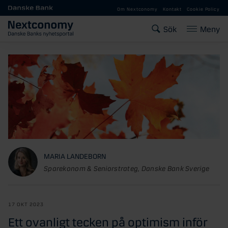
Gå till huvudinnehåll
Om Nextconomy
Kontakt
Cookie Policy
Sök
Meny
MARIA LANDEBORN
Sparekonom & Seniorstrateg, Danske Bank Sverige
17 OKT 2023
Ett ovanligt tecken på optimism inför