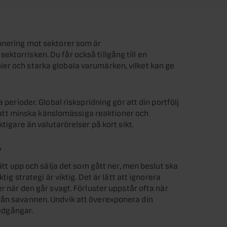
ponering mot sektorer som är
ktorrisken. Du får också tillgång till en
er och starka globala varumärken, vilket kan ge
 perioder. Global riskspridning gör att din portfölj
ll att minska känslomässiga reaktioner och
ktigare än valutarörelser på kort sikt.
v
gått upp och sälja det som gått ner, men beslut ska
tig strategi är viktig. Det är lätt att ignorera
er när den går svagt. Förluster uppstår ofta när
rån savannen. Undvik att överexponera din
nedgångar.