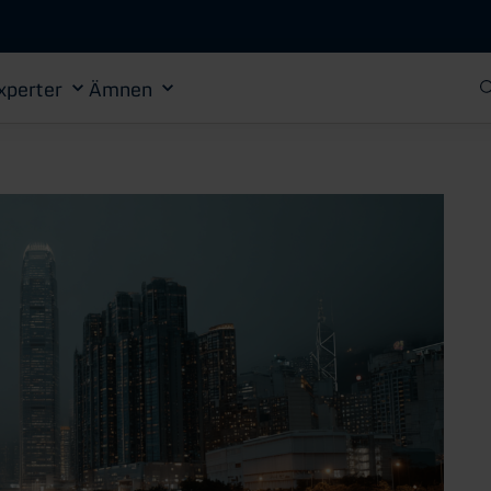
Gå till huvudinnehåll
xperter
Ämnen