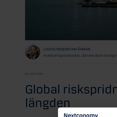
LUDVIG ROSENSTAM ÅHMAN
Investeringsspecialist, Danske Bank Sverige
20 JAN 2026
Global riskspridn
längden