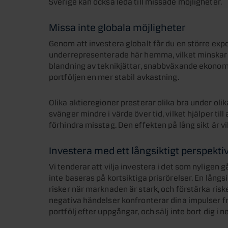
Sverige kan också leda till missade möjligheter.
Missa inte globala möjligheter
Genom att investera globalt får du en större ex
underrepresenterade här hemma, vilket minskar se
blandning av teknikjättar, snabbväxande ekonomi
portföljen en mer stabil avkastning.
Olika aktieregioner presterar olika bra under olika
svänger mindre i värde över tid, vilket hjälper ti
förhindra misstag. Den effekten på lång sikt är vi
Investera med ett långsiktigt perspekti
Vi tenderar att vilja investera i det som nyligen 
inte baseras på kortsiktiga prisrörelser. En långsik
risker när marknaden är stark, och förstärka risk
negativa händelser konfronterar dina impulser f
portfölj efter uppgångar, och sälj inte bort dig i 