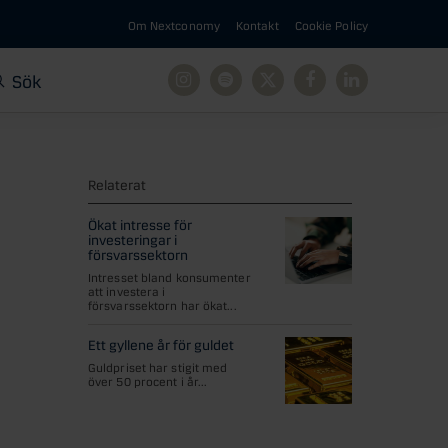
Om Nextconomy
Kontakt
Cookie Policy
Sök
Instagram
Spotify
X
Facebook
Linkedin
Relaterat
Ökat intresse för
investeringar i
försvarssektorn
Intresset bland konsumenter
att investera i
försvarssektorn har ökat...
Ett gyllene år för guldet
Guldpriset har stigit med
över 50 procent i år...