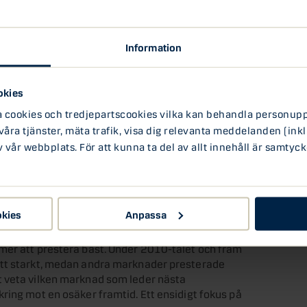
å 12,7 procent (SIXPRX), medan ett globalt index
nga svenska sparare har en stor andel av sina
året gynnsamt. Men att bara fokusera på det lokala
Information
r utanför Sveriges gränser.
okies
a aktier, har en evolutionär förankring som
ookies och tredjepartscookies vilka kan behandla personuppg
ever som jägare och samlare på savannen för 100
 våra tjänster, mäta trafik, visa dig relevanta meddelanden (inkl
kanske ett lejon i busken. Kan du se det framför
vår webbplats. För att kunna ta del av allt innehåll är samtyck
a. Du föredrar därför att stanna inom ditt bekanta
minskade risken på savannen bidrar till risk för
nt av ett globalt börsindex, men många portföljer
kapar koncentrationsrisk mot en liten
okies
Anpassa
mer att prestera bäst. Under 2010-talet och fram
ått starkt, medan andra marknader presterade
t veta vilken marknad som leder nästa
ring mot en osäker framtid. Ett ensidigt fokus på