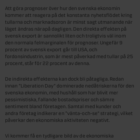
Att göra prognoser över hur den svenska ekonomin
kommer att reagera på det konstanta nyhetsflödet kring
tullarna och marknadsoron är minst sagt utmanande när
läget ändras närapå dagligen. Den direkta effekten på
svensk export är sannolikt liten och troligtvis väl inom
den normala felmarginalen för prognoser. Ungefär 9
procent av svensk export går till USA, och
fordonsindustrin, som är mest påverkad med tullar på 25
procent, står för 22 procent av denna.
De indirekta effekterna kan dock bli påtagliga. Redan
innan ”Liberation Day” dominerade nedåtriskerna för den
svenska ekonomin, med hushåll som har blivit mer
pessimistiska, fallande bostadspriser och sämre
sentiment bland företagen. Samtal med kunder och
andra företag indikerar en “vänta-och-se” strategi, vilket
påverkar den ekonomiska aktiviteten negativt.
Vi kommer få en tydligare bild av de ekonomiska