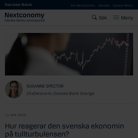
Gå till huvudinnehåll
Om Nextconomy
Kontakt
Cookie Policy
Sök
Meny
SUSANNE SPECTOR
Chefekonom, Danske Bank Sverige
11 APR 2025
Hur reagerar den svenska ekonomin
på tullturbulensen?