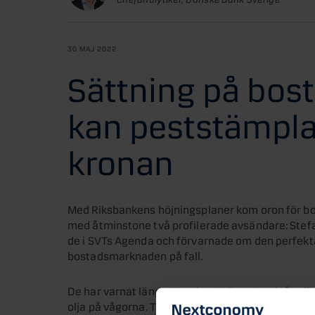
30 MAJ 2022
Sättning på bo
kan peststämpla
kronan
Med Riksbankens höjningsplaner kom oron för bos
med åtminstone två profilerade avsändare: Stef
de i SVTs Agenda och förvarnade om den perfekt
bostadsmarknaden på fall.
De har varnat länge. Men i praktiken dragit åt olik
olja på vågorna. Tills nu. När Ingves har blicken på 