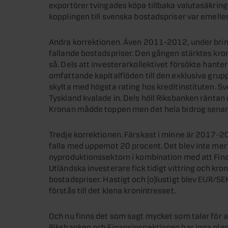
exportörer tvingades köpa tillbaka valutasäkring
kopplingen till svenska bostadspriser var emeller
Andra korrektionen. Även 2011-2012, under brin
fallande bostadspriser. Den gången stärktes kron
så. Dels att investerarkollektivet försökte hante
omfattande kapitalflöden till den exklusiva grupp
skylta med högsta rating hos kreditinstituten. Sv
Tyskland kvalade in. Dels höll Riksbanken räntan 
Kronan mådde toppen men det hela bidrog senare 
Tredje korrektionen. Färskast i minne är 2017-
falla med uppemot 20 procent. Det blev inte mer
nyproduktionssektorn i kombination med att Fin
Utländska investerare fick tidigt vittring och kro
bostadspriser. Hastigt och (o)lustigt blev EUR/
förstås till det klena kronintresset.
Och nu finns det som sagt mycket som talar för 
Riksbanken och Finansinspektionen har inga plane