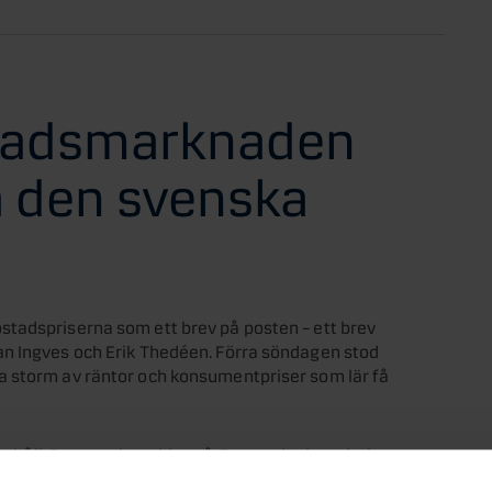
stadsmarknaden
 den svenska
tadspriserna som ett brev på posten – ett brev
an Ingves och Erik Thedéen. Förra söndagen stod
a storm av räntor och konsumentpriser som lär få
a håll. Den ena har eldat på. Den andra har gjutit
sin boll, det vill säga inflationen, är det