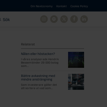
Om Nextconomy
Kontakt
Cookie Policy
Sök
Instagram
Spotify
X
Facebook
Linkedin
Relaterat
Nålen eller höstacken?
I våras analyserade Hendrik
Bessembinder 29 000 bolag
som...
Bättre avkastning med
mindre ansträngning
Som investerare gäller det
att sortera ut vad som...