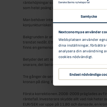
räntehöjningar som gäller. Thedéen med blicken på
som helst poäng i att kompensera hushållen med l
Samtycke
Man behöver inte vara Einstein för att förstå a
konjunkturrisker. Men det är också en genuin valu
Nextconomy.se använder co
Bakgrunden är att samtidigt som bostadsprisern
Webbplatsen använder egna c
trendat nedåt. Ett nonsenssamband utan kausali
dina inställningar, förbättra
finns en gemensam nämnare: fallande räntor – och
analysera din användning av 
cookies nödvändigt.
Betyder det att när räntan höjs så kommer trendern
snarare, det beror på kontexten.
Endast nödvändiga co
Tre gånger de senaste femton åren har svensk b
kronan på däng. En gång stärktes den.
Första korrektionen. 2008-2009 präglades av fin
räntefall. Investerare skydde allt vad risk heter 
EUR/SEK var uppe på 11,80 och dansade, en kro