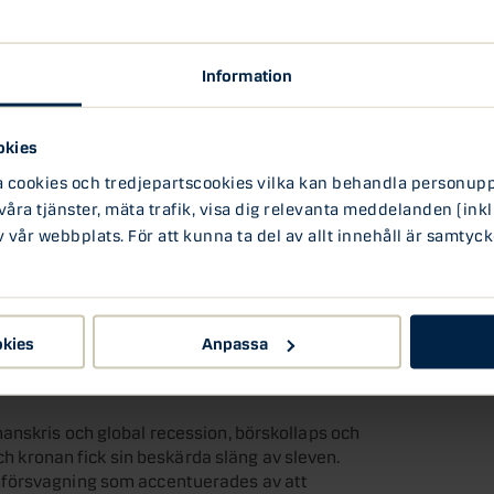
 sin boll, det vill säga skuldsättningen, ser ingen
ättare amorteringskrav. Fritt fall således?
Information
tt en sättning på bostadsmarknaden innebär
tarisk.
okies
a under många år trendat uppåt har kronan
ookies och tredjepartscookies vilka kan behandla personuppg
tet? Ryggmärgsreflexen säger kanske ja. Men det
 våra tjänster, mäta trafik, visa dig relevanta meddelanden (inkl
 ett lågt inflationstryck.
vår webbplats. För att kunna ta del av allt innehåll är samtyck
a att reverseras? Nej, så blir det nog inte. Eller
okies
Anpassa
ostadsmarknad varit i gungning. Två gånger åkte
anskris och global recession, börskollaps och
och kronan fick sin beskärda släng av sleven.
nförsvagning som accentuerades av att