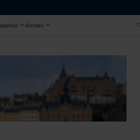
Gå till huvudinnehåll
xperter
Ämnen