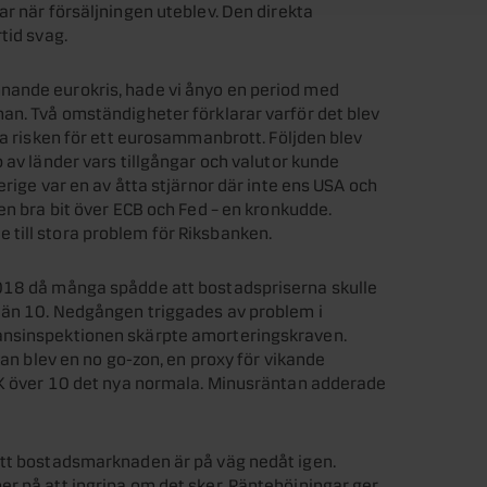
ar när försäljningen uteblev. Den direkta
tid svag.
nande eurokris, hade vi ånyo en period med
an. Två omständigheter förklarar varför det blev
ra risken för ett eurosammanbrott. Följden blev
 av länder vars tillgångar och valutor kunde
erige var en av åtta stjärnor där inte ens USA och
en bra bit över ECB och Fed – en kronkudde.
till stora problem för Riksbanken.
2018 då många spådde att bostadspriserna skulle
 än 10. Nedgången triggades av problem i
ansinspektionen skärpte amorteringskraven.
nan blev en no go-zon, en proxy för vikande
SEK över 10 det nya normala. Minusräntan adderade
att bostadsmarknaden är på väg nedåt igen.
r på att ingripa om det sker. Räntehöjningar ger