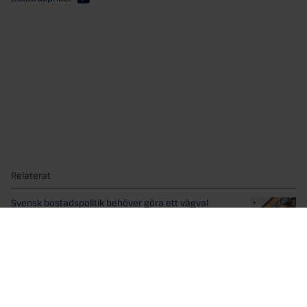
Relaterat
Svensk bostadspolitik behöver göra ett vägval
I en debattartikel på DN Debatt som publicerades idag,...
Danske Banks Boprisindikator: Läget på
bostadsmarknaden förbättrades ytterligare i juni
Boprisindikatorn visade att bostadspriserna steg med 4% i
juni...