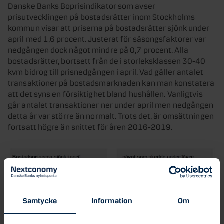
Danske Banks Boprisindikator som avser
prisutvecklingen på bostadsrätter inom Stockholms
kommun visar att priserna på bostadsrätter sjönk under
april med 1,6 procent. Justerat för säsongsfaktorer var
nedgången dock något mindre på 0,7 procent. Alla
bostadsrätter, bortsett från de i storleksklassen 30-40
kvm bidrog till prisnedgången i april. Vad gäller antalet
transaktioner på bostadsmarknaden kan man konstatera
att det syns en försiktighet bland hushållen. Vanligtvis
går antalet transaktioner ner under april men nedgången
detta år var större än normalt. Trots det, är omsättningen
fortsatt högre än snittet för åren 2016-2019.
Samtycke
Information
Om