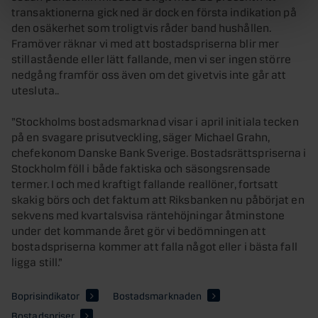
transaktionerna gick ned är dock en första indikation på
den osäkerhet som troligtvis råder band hushållen.
Framöver räknar vi med att bostadspriserna blir mer
stillastående eller lätt fallande, men vi ser ingen större
nedgång framför oss även om det givetvis inte går att
utesluta..
”Stockholms bostadsmarknad visar i april initiala tecken
på en svagare prisutveckling, säger Michael Grahn,
chefekonom Danske Bank Sverige. Bostadsrättspriserna i
Stockholm föll i både faktiska och säsongsrensade
termer. I och med kraftigt fallande reallöner, fortsatt
skakig börs och det faktum att Riksbanken nu påbörjat en
sekvens med kvartalsvisa räntehöjningar åtminstone
under det kommande året gör vi bedömningen att
bostadspriserna kommer att falla något eller i bästa fall
ligga still.”
Boprisindikator
Bostadsmarknaden
Bostadspriser