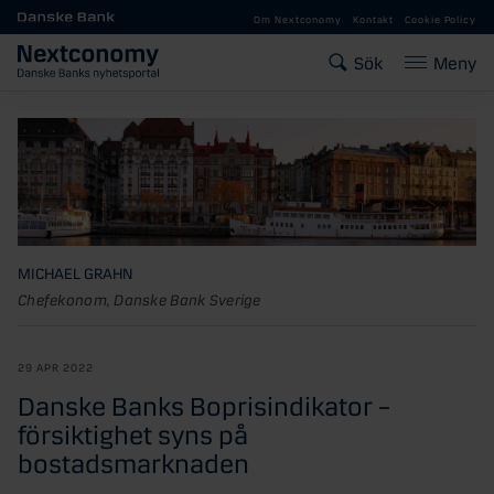
Gå till huvudinnehåll
Om Nextconomy
Kontakt
Cookie Policy
Sök
Meny
MICHAEL GRAHN
Chefekonom, Danske Bank Sverige
29 APR 2022
Danske Banks Boprisindikator –
försiktighet syns på
bostadsmarknaden