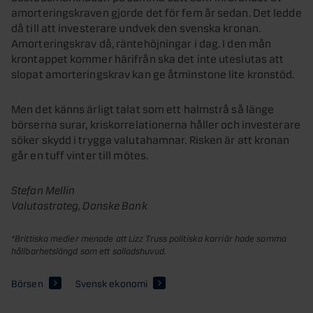
amorteringskraven gjorde det för fem år sedan. Det ledde
då till att investerare undvek den svenska kronan.
Amorteringskrav då, räntehöjningar i dag. I den mån
krontappet kommer härifrån ska det inte uteslutas att
slopat amorteringskrav kan ge åtminstone lite kronstöd.
Men det känns ärligt talat som ett halmstrå så länge
börserna surar, kriskorrelationerna håller och investerare
söker skydd i trygga valutahamnar. Risken är att kronan
går en tuff vinter till mötes.
Stefan Mellin
Valutastrateg, Danske Bank
*Brittiska medier menade att Lizz Truss politiska karriär hade samma
hållbarhetslängd som ett salladshuvud.
Börsen
Svensk ekonomi