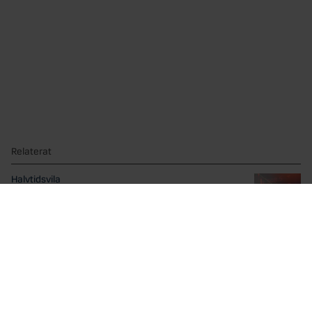
Relaterat
Halvtidsvila
Du har precis fått uppleva ännu ett händelserikt första...
Optimismen kring AI är tillbaka
Efter några skakiga veckor för AI- och teknikaktierna har...
Cookie Policy