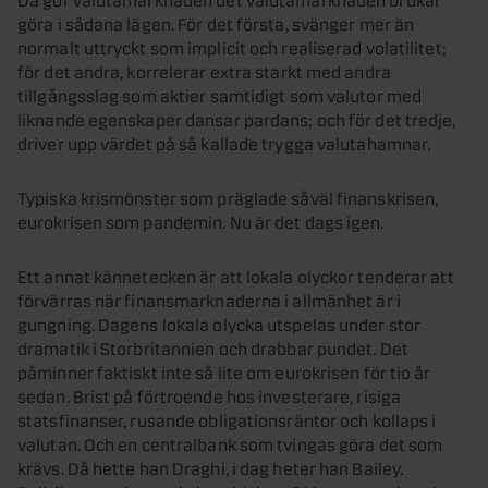
göra i sådana lägen. För det första, svänger mer än
normalt uttryckt som implicit och realiserad volatilitet;
för det andra, korrelerar extra starkt med andra
tillgångsslag som aktier samtidigt som valutor med
liknande egenskaper dansar pardans; och för det tredje,
driver upp värdet på så kallade trygga valutahamnar.
Typiska krismönster som präglade såväl finanskrisen,
eurokrisen som pandemin. Nu är det dags igen.
Ett annat kännetecken är att lokala olyckor tenderar att
förvärras när finansmarknaderna i allmänhet är i
gungning. Dagens lokala olycka utspelas under stor
dramatik i Storbritannien och drabbar pundet. Det
påminner faktiskt inte så lite om eurokrisen för tio år
sedan. Brist på förtroende hos investerare, risiga
statsfinanser, rusande obligationsräntor och kollaps i
valutan. Och en centralbank som tvingas göra det som
krävs. Då hette han Draghi, i dag heter han Bailey.