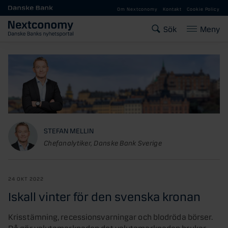
Gå till huvudinnehåll
Om Nextconomy
Kontakt
Cookie Policy
Sök
Meny
STEFAN MELLIN
Chefanalytiker, Danske Bank Sverige
24 OKT 2022
Iskall vinter för den svenska kronan
Krisstämning, recessionsvarningar och blodröda börser.
Då gör valutamarknaden det valutamarknaden brukar