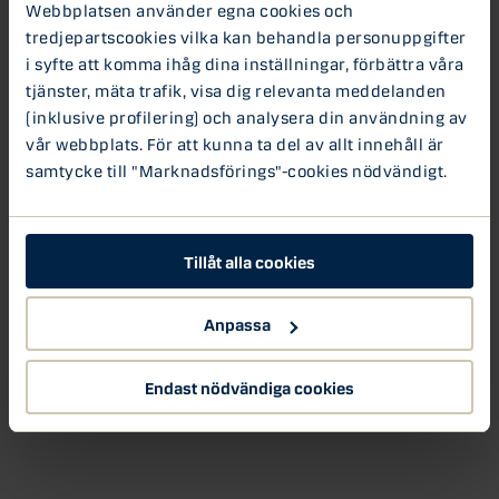
Webbplatsen använder egna cookies och
Kredithändelser är en podcast om det senaste på den
tredjepartscookies vilka kan behandla personuppgifter
svenska och internationella kreditmarknaden. Podden
i syfte att komma ihåg dina inställningar, förbättra våra
produceras av Danske Bank Kreditanalys i Sverige. Varje
tjänster, mäta trafik, visa dig relevanta meddelanden
avsnitt är ca 10 – 15 minuter.
(inklusive profilering) och analysera din användning av
vår webbplats. För att kunna ta del av allt innehåll är
Kredithändelser
samtycke till "Marknadsförings"-cookies nödvändigt.
Tillåt alla cookies
Anpassa
Endast nödvändiga cookies