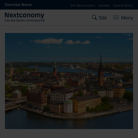
Gå till huvudinnehåll
Om Nextconomy
Kontakt
Cookie Policy
Sök
Meny