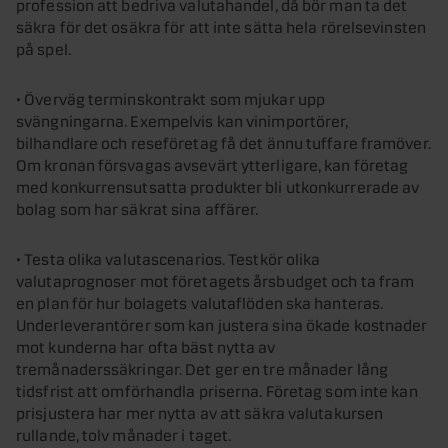
profession att bedriva valutahandel, då bör man ta det
säkra för det osäkra för att inte sätta hela rörelsevinsten
på spel.
• Överväg terminskontrakt som mjukar upp
svängningarna. Exempelvis kan vinimportörer,
bilhandlare och reseföretag få det ännu tuffare framöver.
Om kronan försvagas avsevärt ytterligare, kan företag
med konkurrensutsatta produkter bli utkonkurrerade av
bolag som har säkrat sina affärer.
• Testa olika valutascenarios. Testkör olika
valutaprognoser mot företagets årsbudget och ta fram
en plan för hur bolagets valutaflöden ska hanteras.
Underleverantörer som kan justera sina ökade kostnader
mot kunderna har ofta bäst nytta av
tremånaderssäkringar. Det ger en tre månader lång
tidsfrist att omförhandla priserna. Företag som inte kan
prisjustera har mer nytta av att säkra valutakursen
rullande, tolv månader i taget.