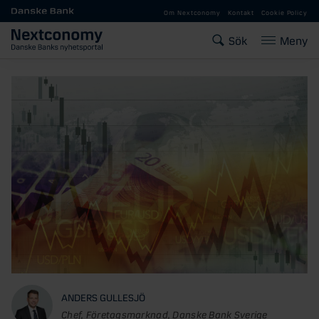
Gå till huvudinnehåll
Om Nextconomy
Kontakt
Cookie Policy
Sök
Meny
ANDERS GULLESJÖ
Chef, Företagsmarknad, Danske Bank Sverige