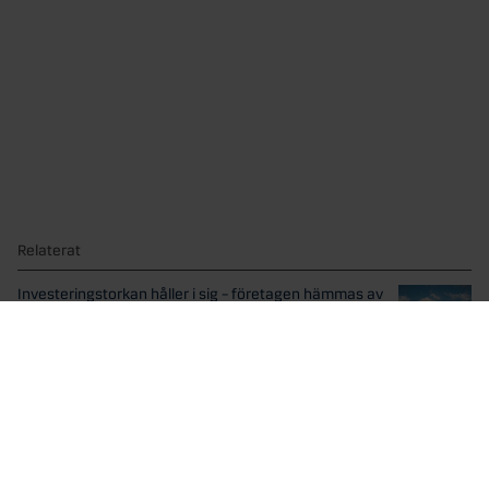
Relaterat
Investeringstorkan håller i sig – företagen hämmas av
oro och rigida regelverk
Geopolitisk oro, osäker tillgång på grön billig energi och...
Nio ledande europeiska banker går samman för att ge
ut Stablecoin
25 september 2025: Nio av Europas största banker –...