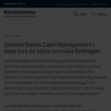
Gå till huvudinnehåll
Om Nextconomy
Kontakt
Cookie Policy
Sök
Meny
29 JAN 2018
Danske Banks Cash Management i
topp hos de stora svenska företagen
Cash Management är hantering av likvida medel och
omfattar alla produkter, processer och rutiner som kan
förbättra företagets hantering av kassaflödet. Det
handlar om hela spannet från likviditetshantering, budget
och kassaflöden till internationella betalningar och
hantering av valutarisker. Vilka tjänster som efterfrågas
beror på företagets storlek, bransch och organisation.
I en hårt konkurrensutsatt marknad med ett
standardiserat tjänsteutbud har Danske Banks Cash