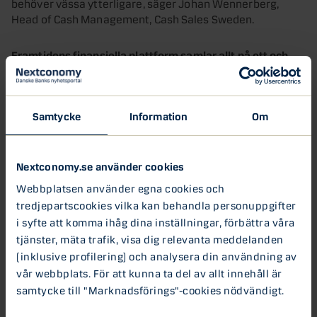
behöver vässa ytterligare, säger Johan Wennerberg,
Head of Cash Management, Cash Sales Sweden.
Framtidens finansiella plattform samlar allt på ett och
samma ställe
Bolagens finansavdelningar eller ekonomiansvariga
Samtycke
Information
Om
arbetar idag i en mängd olika IT-system, som var och ett
löser olika uppgifter. Det finns exempelvis ett system för
valuta, ett för likviditetshantering och ett för
Nextconomy.se använder cookies
investeringar och Danske Bank utvecklar därför nu en
digital ”Financial Dashboard”. Företagskunderna får där
Webbplatsen använder egna cookies och
tillgång till alla sina finansiella data, beslutsunderlag och
tredjepartscookies vilka kan behandla personuppgifter
analyser på ett och samma ställe. I förlängningen
i syfte att komma ihåg dina inställningar, förbättra våra
kommer även plattformen att öppna upp för andra
tjänster, mäta trafik, visa dig relevanta meddelanden
tjänsteleverantörer i kundernas ekosystem.
(inklusive profilering) och analysera din användning av
vår webbplats. För att kunna ta del av allt innehåll är
Plattformen vänder sig både till större och mindre
samtycke till "Marknadsförings"-cookies nödvändigt.
företag och går att anpassa till olika roller på kundsidan,
exempelvis ägare, finanschef eller ekonomiansvarig, för