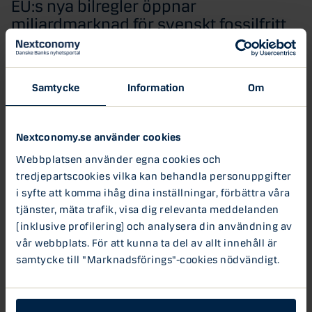
EU:s nya bilregler öppnar
miljardmarknad för svenskt fossilfritt
stål
EU-kommissionen har
justerat sitt klimatkrav för
bilindustrin
. Från total utfasning av bensin- och
Samtycke
Information
Om
dieselbilar till ett mål om 90 procents minskning av
utsläppen till år 2035. Förändringen innebär att svenska
stålföretag som
LKAB
,
SSAB
och
Stegra
kan bli stora
Nextconomy.se använder cookies
vinnare. Detta eftersom bilindustrin måste köpa
Webbplatsen använder egna cookies och
fossilfritt stål från europeiska tillverkare för att få
tredjepartscookies vilka kan behandla personuppgifter
utsläppskrediter.
i syfte att komma ihåg dina inställningar, förbättra våra
tjänster, mäta trafik, visa dig relevanta meddelanden
Viktiga punkter i EU-kommissionens förslag
(inklusive profilering) och analysera din användning av
Tidigare skulle alla nya bilar som säljs inom EU vara helt
vår webbplats. För att kunna ta del av allt innehåll är
fossilfria efter 2035. Men nu räcker det att utsläppen från nya
samtycke till "Marknadsförings"-cookies nödvändigt.
bilar minskar med 90 procent till samma årtal. Försäljning av en
viss andel fossildrivna bilar tillåts alltså fortfarande i EU efter
2035.