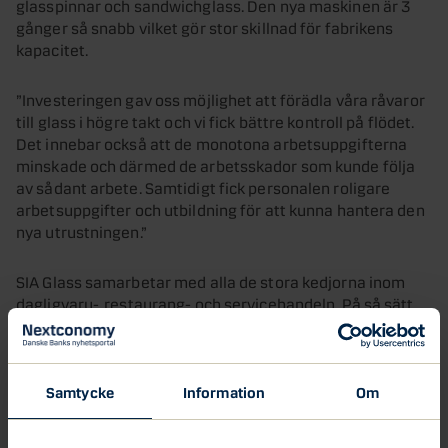
glasspinnar och sandwichglass. Den nya maskinen är 3
gånger så snabb vilket gör stor skillnad för fabrikens
kapacitet.
”Investeringen gav oss möjlighet att förädla våra råvaror
till glass i högre takt och vi fick bättre kontroll på flödet.
Det innebar också att de monotona arbetsuppgifterna
minskade och därmed de arbetsskador som kunde följa
av sådant arbete. Samtidigt fick personalen roligare
arbetsuppgifter och utbildning för att kunna hantera den
nya utrustningen.”
SIA Glass samarbetar med alla de stora kedjorna inom
daglig­varu-, restaurang- och servicehandeln. På så sätt
får man hjälp med försäljning och distribution av
produkter även om företaget också har sin egen kår av
säljare över hela landet. Hur personalen trivs på
arbetsplatsen och i sin yrkesroll är en hjärtefråga för Per.
Samtycke
Information
Om
”Det ska vara kul och utvecklande att jobba här. Det ser vi