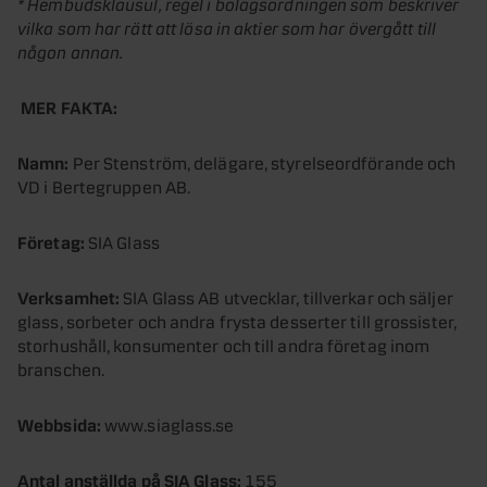
* Hembudsklausul, regel i bolagsordningen som beskriver
vilka som har rätt att lösa in aktier som har övergått till
någon annan.
MER FAKTA:
Namn:
Per Stenström, delägare, styrelseordförande och
VD i Bertegruppen AB.
Företag:
SIA Glass
Verksamhet:
SIA Glass AB utvecklar, tillverkar och säljer
glass, sorbeter och andra frysta desserter till grossister,
storhushåll, konsumenter och till andra företag inom
branschen.
Webbsida:
www.siaglass.se
Antal anställda på SIA Glass:
155