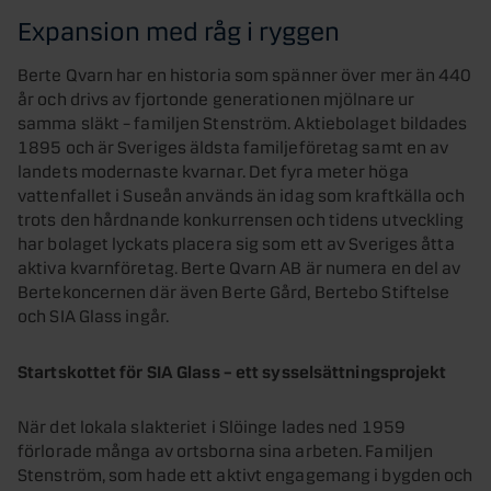
Expansion med råg i ryggen
Berte Qvarn har en historia som spänner över mer än 440
år och drivs av fjortonde generationen mjölnare ur
samma släkt – familjen Stenström. Aktiebolaget bildades
1895 och är Sveriges äldsta familjeföretag samt en av
landets modernaste kvarnar. Det fyra meter höga
vattenfallet i Suseån används än idag som kraftkälla och
trots den hårdnande konkurrensen och tidens utveckling
har bolaget lyckats placera sig som ett av Sveriges åtta
aktiva kvarnföretag. Berte Qvarn AB är numera en del av
Bertekoncernen där även Berte Gård, Bertebo Stiftelse
och SIA Glass ingår.
Startskottet för SIA Glass – ett sysselsättningsprojekt
När det lokala slakteriet i Slöinge lades ned 1959
förlorade många av ortsborna sina arbeten. Familjen
Stenström, som hade ett aktivt engagemang i bygden och