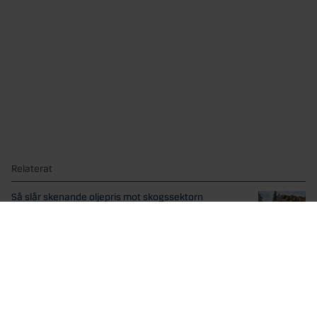
Relaterat
Så slår skenande oljepris mot skogssektorn
Ett högre oljepris driver både kostnader och intäkter genom...
Kris i skogen, hopp på börsen
De ekonomiska konsekvenserna av stormen Johannes gör
den till...