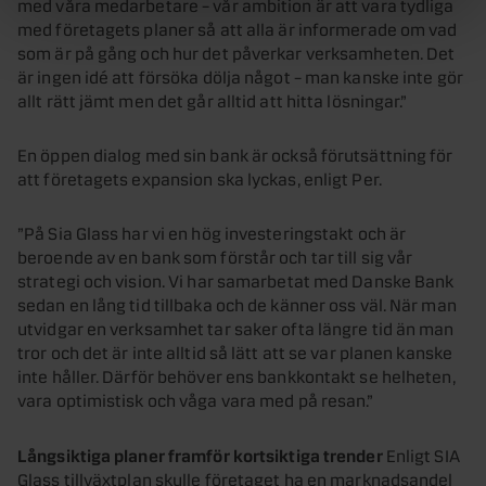
med våra medarbetare – vår ambition är att vara tydliga
med företagets planer så att alla är informerade om vad
som är på gång och hur det påverkar verksamheten. Det
är ingen idé att försöka dölja något – man kanske inte gör
allt rätt jämt men det går alltid att hitta lösningar.”
En öppen dialog med sin bank är också förutsättning för
att företagets expansion ska lyckas, enligt Per.
”På Sia Glass har vi en hög investeringstakt och är
beroende av en bank som förstår och tar till sig vår
strategi och vision. Vi har samarbetat med Danske Bank
sedan en lång tid tillbaka och de känner oss väl. När man
utvidgar en verksamhet tar saker ofta längre tid än man
tror och det är inte alltid så lätt att se var planen kanske
inte håller. Därför behöver ens bankkontakt se helheten,
vara optimistisk och våga vara med på resan.”
Långsiktiga planer framför kortsiktiga trender
Enligt SIA
Glass tillväxtplan skulle företaget ha en marknadsandel