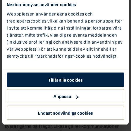
Nextconomy.se använder cookies
till via olika motivationshöjande åtgärder som till
exempel utbildning. Vår säljkår har gått IHM Business
Webbplatsen använder egna cookies och
School och vi erbjuder även andra utbildningar för att
tredjepartscookies vilka kan behandla personuppgifter
rekrytera unga och duktiga människor. Det finns även
i syfte att komma ihåg dina inställningar, förbättra våra
möjligheter att utvecklas inom företaget. Personalen är
tjänster, mäta trafik, visa dig relevanta meddelanden
det viktigaste vi har – utan dem är vi ingenting.”
(inklusive profilering) och analysera din användning av
vår webbplats. För att kunna ta del av allt innehåll är
Öppenhet lönar sig
samtycke till "Marknadsförings"-cookies nödvändigt.
I och med samtidens stora intresse för kosthållning och
självklarheten med öppenhet på internet och i sociala
medier, är transparens viktigare än någonsin tidigare,
Tillåt alla cookies
menar Per.
Anpassa
”Vi ser stora skillnader i hur konsumenterna engagerar
sig i våra livsmedel idag. Ärlighet och bra kommunikation
Endast nödvändiga cookies
med kunderna är livsviktigt. Vi är transparanta på så vis
att vi alltid redovisar våra produkters innehåll öppet och
svarar gärna på frågor. Likaså gäller kommunikationen