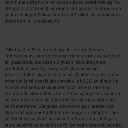
kommunen, såg hur oron spred sig och bestämde sig för
att agera. Olof Stenström köpte det gamla slakteriet och
bildade bolaget Slöinge Industri AB vilket så småningom
döptes om till SIA Glass AB.
”Min far, Olof Stenström började samarbeta med
Trollhätteglass som levererade råvaror och tog hand om
all glassproduktion samtidigt som de bidrog med
produktionsledning, recept och glasskunskap.
Arbetstillfällen skapades men när Trollhätteglass redan
efter två år såldes till det som skulle bli GB, använde sig
min far av hembudsklausulen* och löste in samtliga
utestående aktier. Detta för att än en gång säkra jobben
på orten. I och med det blev min far själv glassfabrikör
och hans motto ’Gör glass utan konstiga tillsatser och
skapa många arbetstillfällen i Slöinge!’ är viktigt för oss
på SIA Glass än idag”, berättar Per Stenström, delägare,
styrelseordförande samt vd för Bertegruppen AB och sist