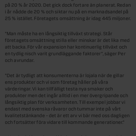
på 20 % år 2020. Det gick dock fortare än planerat. Redan
i år nådde de 20 % och siktar nu på en marknadsandel på
25 % istället. Företagets omsättning är idag 445 miljoner.
”Man måste ha en långsiktig tillväxt strategi. Står
företagets omsättning stilla eller minskar är det lika med
att backa. För vår expansion har kontinuerlig tillväxt och
en tydlig nisch varit grundläggande faktorer”, säger Per
och avrundar.
”Det är tydligt att konsumenterna är lojala när de gillar
ens produkter och vi som företag håller på våra
värderingar. Vi kan tillfälligt testa nya smaker och
produkter men det ingår alltid i en mer övergripande och
långsiktig plan för verksamheten. Till exempel jobbar vi
endast med svenska råvaror och tummar inte på vårt
kvalitetstänkande – det är ett arv vi bär med oss dagligen
och fortsätter föra vidare till kommande generationer.”