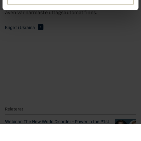
På Bankomats
webbplats
hittar du mer information och
även var närmaste uttagsautomat finns.
Kriget i Ukraina
Relaterat
Webinar: The New World Disorder – Power in the 21st
Century
Rysslands anfallskrig mot Ukraina, extremt volatila
energipriser och ihållande...