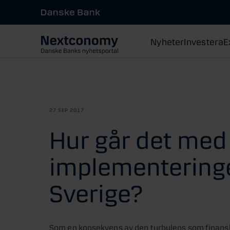
Nyheter
Investera
E
27 SEP 2017
Hur går det med
implementeringen
Sverige?
Som en konsekvens av den turbulens som finanskr