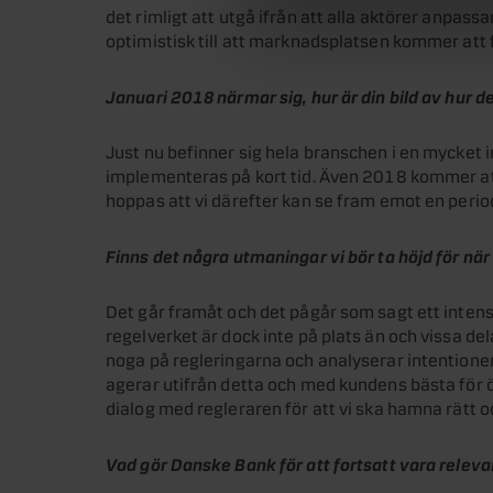
det rimligt att utgå ifrån att alla aktörer anpassa
optimistisk till att marknadsplatsen kommer att 
Januari 2018 närmar sig, hur är din bild av hur
Just nu befinner sig hela branschen i en mycket 
implementeras på kort tid. Även 2018 kommer att b
hoppas att vi därefter kan se fram emot en perio
Finns det några utmaningar vi bör ta höjd för nä
Det går framåt och det pågår som sagt ett intensi
regelverket är dock inte på plats än och vissa del
noga på regleringarna och analyserar intentione
agerar utifrån detta och med kundens bästa för 
dialog med regleraren för att vi ska hamna rätt och
Vad gör Danske Bank för att fortsatt vara rele