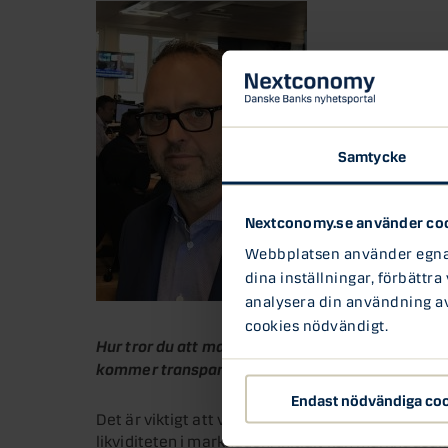
Samtycke
Nextconomy.se använder co
Webbplatsen använder egna c
dina inställningar, förbättra
analysera din användning av 
cookies nödvändigt.
Hur tror du att marknaden kommer att hantera en
kommer transparensen få för risktagande vid ha
Endast nödvändiga co
Det är viktigt att vi säkerställer en fungerade m
likviditeten i marknaden. Initialt kan marknads