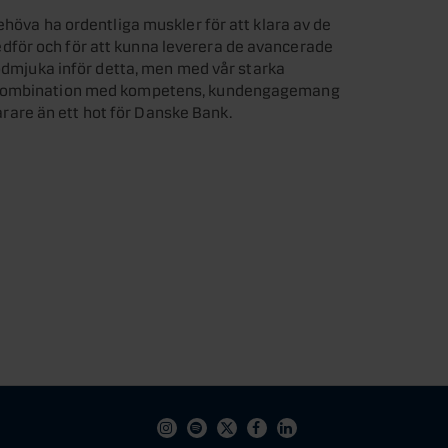
ehöva ha ordentliga muskler för att klara av de
för och för att kunna leverera de avancerade
 ödmjuka inför detta, men med vår starka
i kombination med kompetens, kundengagemang
snarare än ett hot för Danske Bank.
Instagram
Spotify
X
Facebook
Linkedin