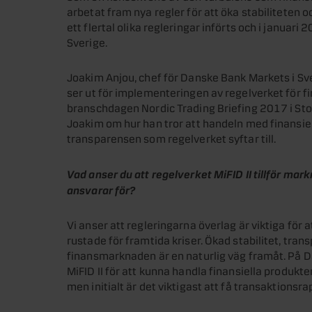
arbetat fram nya regler för att öka stabiliteten
ett flertal olika regleringar införts och i januari 
Sverige.
Joakim Anjou, chef för Danske Bank Markets i Sver
ser ut för implementeringen av regelverket för fi
branschdagen Nordic Trading Briefing 2017 i St
Joakim om hur han tror att handeln med finansi
transparensen som regelverket syftar till.
Vad anser du att regelverket MiFID II tillför ma
ansvarar för?
Vi anser att regleringarna överlag är viktiga för a
rustade för framtida kriser. Ökad stabilitet, tran
finansmarknaden är en naturlig väg framåt. På D
MiFID II för att kunna handla finansiella produkt
men initialt är det viktigast att få transaktionsr