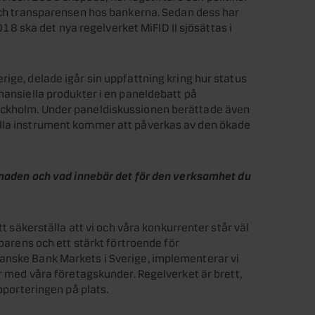
 och transparensen hos bankerna. Sedan dess har
2018 ska det nya regelverket MiFID II sjösättas i
ige, delade igår sin uppfattning kring hur status
nansiella produkter i en paneldebatt på
ockholm. Under paneldiskussionen berättade även
ella instrument kommer att påverkas av den ökade
rknaden och vad innebär det för den verksamhet du
tt säkerställa att vi och våra konkurrenter står väl
sparens och ett stärkt förtroende för
anske Bank Markets i Sverige, implementerar vi
er med våra företagskunder. Regelverket är brett,
apporteringen på plats.