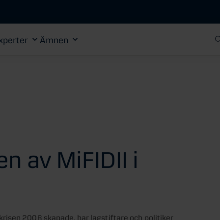
Gå till huvudinnehåll
xperter
Ämnen
 av MiFIDII i
isen 2008 skapade, har lagstiftare och politiker