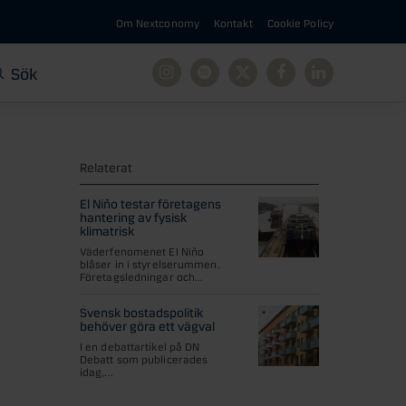
Om Nextconomy
Kontakt
Cookie Policy
Sök
Instagram
Spotify
X
Facebook
Linkedin
Relaterat
El Niño testar företagens
hantering av fysisk
klimatrisk
Väderfenomenet El Niño
blåser in i styrelserummen.
Företagsledningar och...
Svensk bostadspolitik
behöver göra ett vägval
I en debattartikel på DN
Debatt som publicerades
idag,...