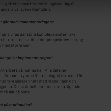
r sig efter de nya förutsättningarna. Jag är
fungera väl även i framtiden.
 det går med implementeringen?
intensiv fas där stora komplexa system ska
li ett intensivt år ur det perspektivet och jag
d med större lugn.
r det gäller implementeringen?
vt arbete på många håll. Alla detaljer i
ar lämnar utrymme för tolkning. Vi tittar därför
n som regleraren haft med regleringen och
ögonen. Och vi är helt beroende av en löpande
 få allt på plats.
vant på marknaden?