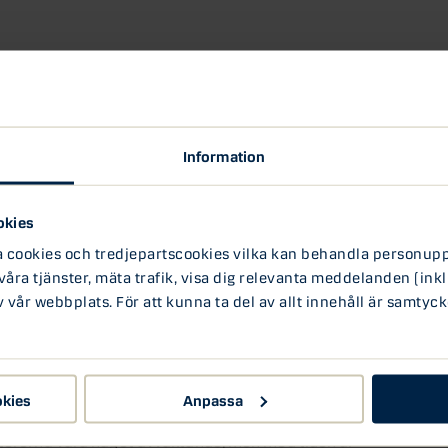
Information
okies
ookies och tredjepartscookies vilka kan behandla personuppg
 våra tjänster, mäta trafik, visa dig relevanta meddelanden (inkl
vår webbplats. För att kunna ta del av allt innehåll är samtyck
 mer transparent miljö och vilken effekt
ndeln med finansiella instrument?
okies
Anpassa
arknadsplats där alla aktörer värnar om
aktörerna vara något avvaktande, men med tiden är