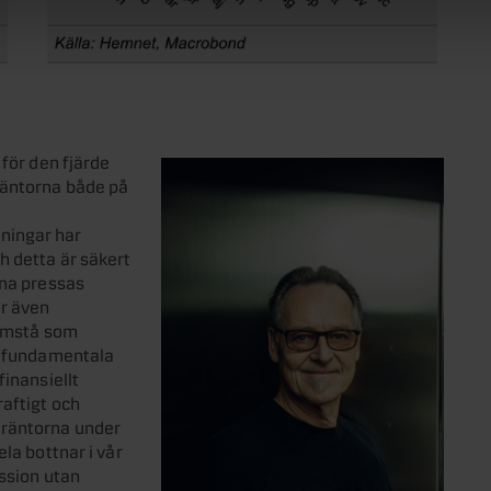
 för den fjärde
räntorna både på
ningar har
h detta är säkert
rna pressas
er även
ramstå som
tt fundamentala
finansiellt
raftigt och
 räntorna under
la bottnar i vår
ession utan