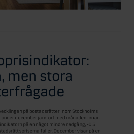
prisindikator:
n, men stora
terfrågade
vecklingen på bostadsrätter inom Stockholms
nt under december jämfört med månaden innan.
isindikatorn på en något mindre nedgång, -0.5
tadsrättspriserna faller. December visar på en