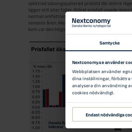
splittrad säsongsjusterad prisbild där större läg
ligger still eller faller. Störst prisfall visade läg
normal omfattning i december, själva nivån ligger 
senaste åren. Man kan notera att omsättningen 
kvm var den högsta sedan 2016.
Samtycke
Nextconomy.se använder co
Webbplatsen använder egna c
dina inställningar, förbättra
analysera din användning av 
cookies nödvändigt.
Endast nödvändiga co