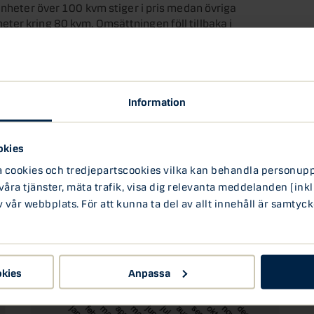
enheter över 100 kvm stiger i pris medan övriga
enheter kring 80 kvm. Omsättningen föll tillbaka i
i den undre delen av intervallet vi sett under de
i kategorin med de största bostäderna över 100
Information
okies
ookies och tredjepartscookies vilka kan behandla personuppg
 våra tjänster, mäta trafik, visa dig relevanta meddelanden (inkl
vår webbplats. För att kunna ta del av allt innehåll är samtyck
okies
Anpassa