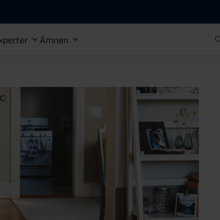
Gå till huvudinnehåll
xperter
Ämnen