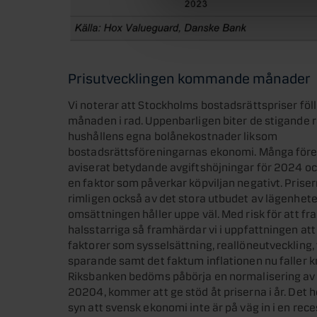
Prisutvecklingen kommande månader
Vi noterar att Stockholms bostadsrättspriser föll
månaden i rad. Uppenbarligen biter de stigande 
hushållens egna bolånekostnader liksom
bostadsrättsföreningarnas ekonomi. Många före
aviserat betydande avgiftshöjningar för 2024 oc
en faktor som påverkar köpviljan negativt. Prise
rimligen också av det stora utbudet av lägenhet
omsättningen håller uppe väl. Med risk för att f
halsstarriga så framhärdar vi i uppfattningen a
faktorer som sysselsättning, reallöneutveckling, 
sparande samt det faktum inflationen nu faller k
Riksbanken bedöms påbörja en normalisering av
20204, kommer att ge stöd åt priserna i år. Det he
syn att svensk ekonomi inte är på väg in i en rec