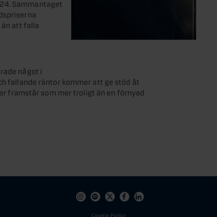
2024. Sammantaget
dspriserna
än att falla
rade något i
ch fallande räntor kommer att ge stöd åt
iser framstår som mer troligt än en förnyad
Instagram
Spotify
X
Facebook
Linkedin
Cookie Policy