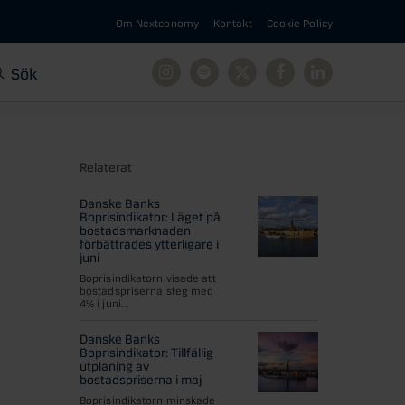
Om Nextconomy
Kontakt
Cookie Policy
Sök
Instagram
Spotify
X
Facebook
Linkedin
Relaterat
Danske Banks
Boprisindikator: Läget på
bostadsmarknaden
förbättrades ytterligare i
juni
Boprisindikatorn visade att
bostadspriserna steg med
4% i juni...
Danske Banks
Boprisindikator: Tillfällig
utplaning av
bostadspriserna i maj
Boprisindikatorn minskade