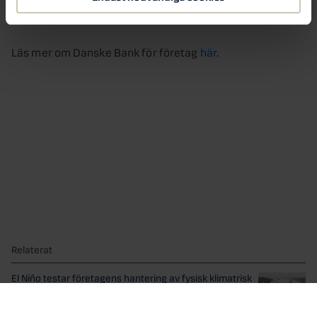
Nick’s – sötsaker utan socker som tar världen med storm
Läs mer om Danske Bank för företag
här
.
Relaterat
El Niño testar företagens hantering av fysisk klimatrisk
Väderfenomenet El Niño blåser in i styrelserummen.
Företagsledningar och...