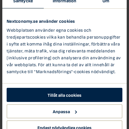
Samtycke
Information
Om
hade kunnat räddas. All
mat som produceras, men
inte äts, innebär hög
Nextconomy.se använder cookies
belastning på vårt klimat
Webbplatsen använder egna cookies och
och att minska
matsvinnet är otroligt
tredjepartscookies vilka kan behandla personuppgifter
viktigt för att minska
i syfte att komma ihåg dina inställningar, förbättra våra
miljöbelastningen.
tjänster, mäta trafik, visa dig relevanta meddelanden
(inklusive profilering) och analysera din användning av
Matsmart grundades
vår webbplats. För att kunna ta del av allt innehåll är
2013, med mål att minska
samtycke till "Marknadsförings"-cookies nödvändigt.
matsvinnet och”rädda”
felfri mat från att kastas – helt i onödan. Från att ha varit
en idé växte företaget snabbt, och finns idag på flera
Tillåt alla cookies
europeiska marknader. Lyssna till Sofia Syrén, CMO på
Matsmart, som berättar om företagets resa och dess
planer för framtiden.
Anpassa
Titta även på intervjun med Stefan Lagerqvist, VD på
Endast nödvändiga cookies
Nick’s