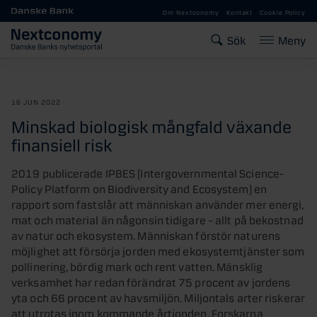
Gå till huvudinnehåll
Om Nextconomy
Kontakt
Cookie Policy
Sök
Meny
16 JUN 2022
Minskad biologisk mångfald växande
finansiell risk
2019 publicerade IPBES (Intergovernmental Science-
Policy Platform on Biodiversity and Ecosystem) en
rapport som fastslår att människan använder mer energi,
mat och material än någonsin tidigare – allt på bekostnad
av natur och ekosystem. Människan förstör naturens
möjlighet att försörja jorden med ekosystemtjänster som
pollinering, bördig mark och rent vatten. Mänsklig
verksamhet har redan förändrat 75 procent av jordens
yta och 66 procent av havsmiljön. Miljontals arter riskerar
att utrotas inom kommande årtionden. Forskarna