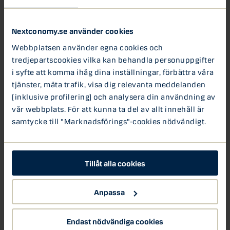
naturen och dess
ekosystem.”
Nextconomy.se använder cookies
Webbplatsen använder egna cookies och
Samu Slotte, Global Head of
tredjepartscookies vilka kan behandla personuppgifter
Sustainable Finance på Danske Bank
Samu Slotte
i syfte att komma ihåg dina inställningar, förbättra våra
Krisen inom biologisk mångfald och ekosystemens
tjänster, mäta trafik, visa dig relevanta meddelanden
tillstånd är nära besläktad med en eskalerande
(inklusive profilering) och analysera din användning av
klimatkris. En av de fem största drivkrafterna bakom
vår webbplats. För att kunna ta del av allt innehåll är
förändrad biologisk mångfald är just klimatförändringen.
samtycke till "Marknadsförings"-cookies nödvändigt.
Men frågan om biologisk mångfald har ännu inte
diskuterats med det allvar som den förtjänar. FN:s
planerade toppmöte, som förhoppningsvis blir ”Paris-
ögonblicket” för biologisk mångfald, har skjutits upp flera
Tillåt alla cookies
gånger och det är oklart när det kommer att hållas.
Anpassa
Det krävs snabba åtgärder för att ställa om den globala
ekonomin från en ”naturtärande” ekonomi till en ekonomi
som stödjer samhället både på kort och lång sikt.
Endast nödvändiga cookies
Finansbranschen spelar en viktig roll i att bevara