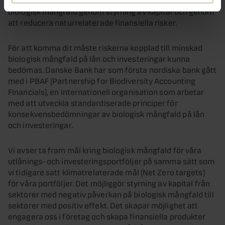
biologisk mångfald genom styrning av kapital och genom
att reducera naturrelaterade finansiella risker.
För att komma dit måste riskerna kopplad till minskad
biologisk mångfald på lån och investeringar kunna
bedömas. Danske Bank har som första nordiska bank gått
med i PBAF (Partnership for Biodiversity Accounting
FInancials), en internationell organisation som arbetar
med att utveckla standardiserade principer för
konsekvensbedömningar av biologisk mångfald på lån
och investeringar.
Vi avser ta fram mål kring biologisk mångfald för våra
utlånings- och investeringsportföljer på samma sätt som
vi tidigare satt klimatrelaterade mål (Net Zero targets)
för våra portföljer. Det möjliggör styrning av kapital från
sektorer med negativ påverkan på biologisk mångfald till
sektorer med positiv effekt. Det skapar möjlighet att
engagera oss i företag och skapa finansiella produkter