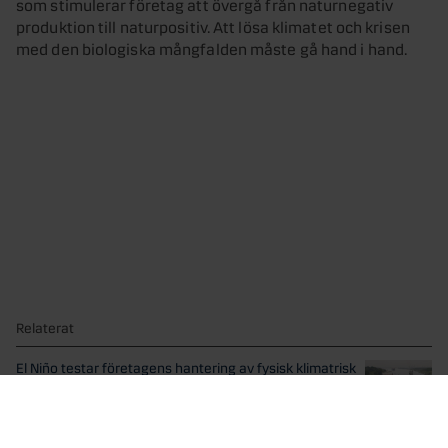
som stimulerar företag att övergå från naturnegativ
produktion till naturpositiv. Att lösa klimatet och krisen
med den biologiska mångfalden måste gå hand i hand.
Relaterat
El Niño testar företagens hantering av fysisk klimatrisk
Väderfenomenet El Niño blåser in i styrelserummen.
Företagsledningar och...