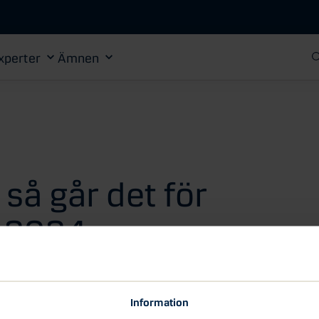
Gå till huvudinnehåll
xperter
Ämnen
 så går det för
 2024
got svagare inhemsk efterfrågan. Trots urholkad
bil tack vare stark sysselsättning. Vi ser
Information
som tyder på förbättrade framtidsutsikter.