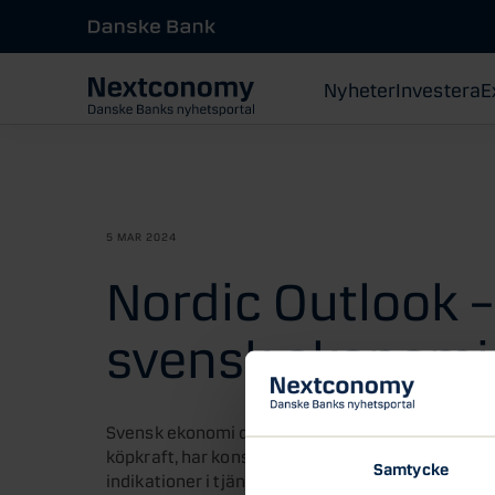
Nyheter
Investera
E
5 MAR 2024
Nordic Outlook –
svensk ekonomi
Svensk ekonomi dras av stark varuexport med nå
köpkraft, har konsumtionen ändå varit fortsatt sta
Samtycke
indikationer i tjänstesektorn och detaljhandeln 