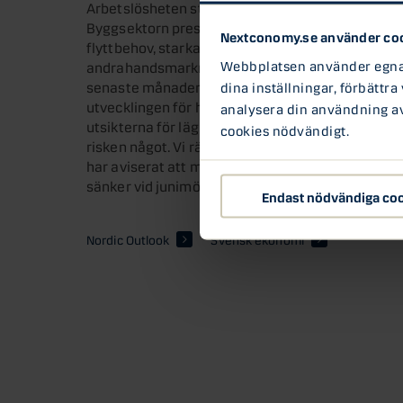
Arbetslösheten stiger men utvecklingen reflekter
Byggsektorn pressas inte längre av material- ut
Nextconomy.se använder co
flyttbehov, starka fundament och en ökad bostad
Webbplatsen använder egna c
andrahandsmarknaden. Frontladdad inflation exk
senaste månaderna och tycks ha parkerat under 
dina inställningar, förbättra
utvecklingen för hyror och BRF-avgifter, utgör 
analysera din användning av 
utsikterna för lägre elpriser och därmed lägre
cookies nödvändigt.
risken något. Vi räknar som tidigare med att Ri
har aviserat att möjligheten till räntesänkningar
sänker vid junimötet och därefter sänker i långs
Endast nödvändiga co
Nordic Outlook
Svensk ekonomi