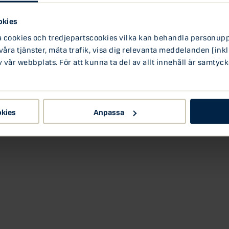
ar inte arbetsmarknaden på ett rättvist sätt.
an snarare av höga räntekostnader. Ett uppdämt
okies
sbrist kommer på sikt höja priserna på
ookies och tredjepartscookies vilka kan behandla personuppg
lusive boendekostnader har fallit markant de
två procent. Boendekostnaderna, i synnerhet
 våra tjänster, mäta trafik, visa dig relevanta meddelanden (inkl
dock ett osäkerhetsmoment samtidigt som
vår webbplats. För att kunna ta del av allt innehåll är samtyck
 uppvärmningskostnader rimligen dämpar den
ksbankens inflationsmål nås i sommar. Riksbanken
 inleds under första halvåret. Vi bedömer att man
am takt.
okies
Anpassa