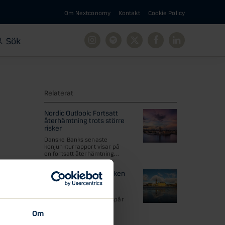
Om Nextconomy
Kontakt
Cookie Policy
Sök
Instagram
Spotify
X
Facebook
Linkedin
Relaterat
Nordic Outlook: Fortsatt
återhämtning trots större
risker
Danske Banks senaste
konjunkturrapport visar på
en fortsatt återhämtning...
Nordic Outlook: Vårtecken
i svensk ekonomi
Danske Banks senaste
konjunkturrapport förutspår
en ljusare ekonomisk
Om
framtid...