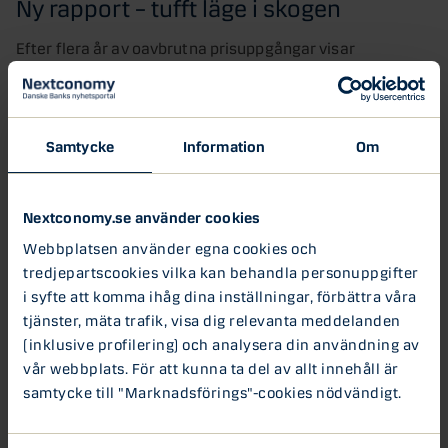
Ny rapport – tufft läge i skogen
Efter flera år av oavbrutna prisuppgångar visar
virkesmarknaden tecken på avmattning. I den nya
rapporten Skog & Ekonomi tar Danske Banks
skogsexperter tempen på den svenska skogsnäringen.
Samtycke
Information
Om
Börsens skogsbolag missar förväntningarna
– med ett undantag
Nextconomy.se använder cookies
De nordiska skogsbolagen har backat i snitt 8 procent på
Webbplatsen använder egna cookies och
börsen under 2025. Men mitt i besvikelsen finns en
tredjepartscookies vilka kan behandla personuppgifter
ljuspunkt som trotsar trenden och visar på en annan väg
i syfte att komma ihåg dina inställningar, förbättra våra
till framgång: SCA . SCA lyckades driva tillväxt tack vare
tjänster, mäta trafik, visa dig relevanta meddelanden
upprampningen av den nya kraftlinermaskinen i Obbola,
(inklusive profilering) och analysera din användning av
relativt höga massapriser under kvartalet och en, relativt
södra Sverige, fördelaktig virkesförsörjningssituation i
vår webbplats. För att kunna ta del av allt innehåll är
norra Sverige.
samtycke till "Marknadsförings"-cookies nödvändigt.