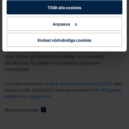
Skogsentreprenörer blir allt lönsammare –
och större
Tillåt alla cookies
Skog & Ekonomi-rapporten analyserar också den
Anpassa
ekonomiska utvecklingen för skogsentreprenörerna. Det
är skogsentreprenörerna som bland annat ser till att
avverkning kan ske och att utforslning av virket från
Endast nödvändiga cookies
skogen blir av. Skogsentreprenörerna har bland annat
drabbats av stigande maskinkostnader, men trots det
visar skrået på förbättrad soliditet och växande
omsättning. Nu pågår en konsolideringstrend i
marknaden.
Läs hela rapporten
Skog & Ekonomi nummer 3 2025
eller
lyssna in när rapportförfattarna summerar
de viktigaste
nyheterna i rapporten
.
Skog och Lantbruk