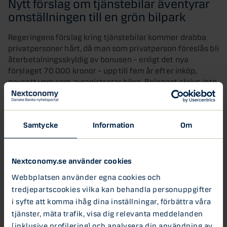
Nytt förslag om tjänstebilar äventyrar
omställningen till en grön bilpark
Regeringens förslag kring tjänstebilar kommer drabba
privatpersoner hårt, då man som privatperson föreslås bli
återbetalningsskyldig av bonusen – enligt det nya
förslaget 70 000 kronor – upp till fem år efter inköp,
oavsett vem som avregistrerar bilen. Beloppet skrivs inte
heller ner med bilens ålder.
Grundproblemet är att många bonusbilar exporteras,
Samtycke
Information
Om
vilket man nu med dessa regler försöker motverka, och
även om syftet är gott riskerar detta få fler negativa
konsekvenser. Dessutom är omställningen till en grön
Nextconomy.se använder cookies
bilpark – enormt viktigt för att öka hållbara transporter –
starkt beroende av att tjänstebilar säljs vidare in i
Webbplatsen använder egna cookies och
systemet efter 3 år och äldre modeller kan fasas ut.
tredjepartscookies vilka kan behandla personuppgifter
i syfte att komma ihåg dina inställningar, förbättra våra
Få privatpersoner kommer våga riskera att bli
tjänster, mäta trafik, visa dig relevanta meddelanden
återbetalningsskyldiga, vilket leder till att privatmarknaden för
(inklusive profilering) och analysera din användning av