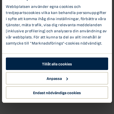
podden tar Lars tempen på hållbarhetsarbetet i just de
Webbplatsen använder egna cookies och
svenska läkemedels- och vårdbolagen och delar med sig
tredjepartscookies vilka kan behandla personuppgifter
av sina erfarenheter kring vad sektorn bör fokusera på
i syfte att komma ihåg dina inställningar, förbättra våra
framöver.
tjänster, mäta trafik, visa dig relevanta meddelanden
(inklusive profilering) och analysera din användning av
Lars Hevreng är en av de analytiker som varit med och
vår webbplats. För att kunna ta del av allt innehåll är
Sustainability report 2017
tagit fram Danske Banks nya
.
samtycke till "Marknadsförings"-cookies nödvändigt.
Denna är tänkt som en guide för investerare som vill ha
djupare förståelse kring hur de stora börsnoterade
svenska bolagen arbetar med hållbarhet. I rapporten har
Lars ansvarat för kartläggningen av risker och
Tillåt alla cookies
möjligheter kopplat till hållbarhet som kännetecknar
börsbolagen i just hälsosektorn. För att ta del av
Anpassa
Sustainability report 2017, vänligen kontakta
Christer
Beckard
, aktiechef Danske Bank Sverige.
Endast nödvändiga cookies
Börsen
Danske Bank
Hållbarhet