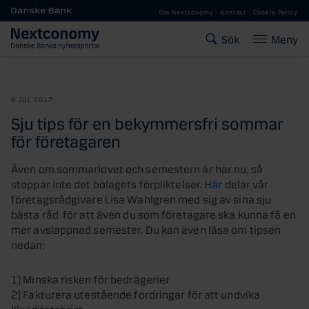
Gå till huvudinnehåll
Om Nextconomy
Kontakt
Cookie Policy
Sök
Meny
6 JUL 2017
Sju tips för en bekymmersfri sommar
för företagaren
Även om sommarlovet och semestern är här nu, så
stoppar inte det bolagets förpliktelser.
Här
delar vår
företagsrådgivare Lisa Wahlgren med sig av sina sju
bästa råd för att även du som företagare ska kunna få en
mer avslappnad semester. Du kan även läsa om tipsen
nedan:
1) Minska risken för bedrägerier
2) Fakturera utestående fordringar för att undvika
likviditetsbrist