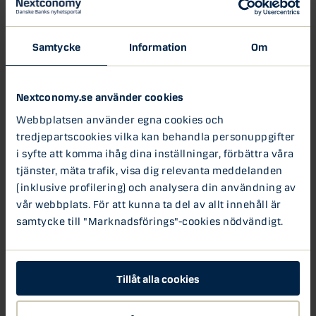
händelser. Detta kan du enkelt ställa in under ”Hjälp &
Order” och ”Varning.”
Samtycke
Information
Om
Undvik betalningspåminnelser genom att planera för
både förväntade och oväntade krav
Nextconomy.se använder cookies
Sommaren är högsäsong för glömda räkningar och
påminnelser. Det kan undvikas med lite planering. Lite
Webbplatsen använder egna cookies och
extra ansträngning innan semestern kan löna sig genom
tredjepartscookies vilka kan behandla personuppgifter
att eliminera förseningsavgifter och missnöjda
i syfte att komma ihåg dina inställningar, förbättra våra
leverantörer. Du kan till exempel redan innan lägga in de
tjänster, mäta trafik, visa dig relevanta meddelanden
förväntade räkningarna för betalning i framtiden, komma
(inklusive profilering) och analysera din användning av
överens med dina leverantörer om att motta räkningar
vår webbplats. För att kunna ta del av allt innehåll är
via e-post, vidarebefordra din post, eller delegera ansvar
samtycke till "Marknadsförings"-cookies nödvändigt.
till de anställda.
Få översikt med din Danske Bank app ”Mobile Business”
Med Danske Banks app
Mobile Business
får du en
Tillåt alla cookies
översikt över bolagets ekonomi och konton även när du är
på språng. Du kan ladda ner appen gratis till både mobil