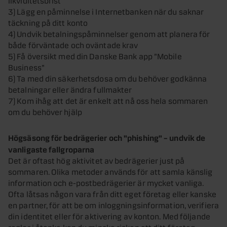
3) Lägg en påminnelse i Internetbanken när du saknar
täckning på ditt konto
4) Undvik betalningspåminnelser genom att planera för
både förväntade och oväntade krav
5) Få översikt med din Danske Bank app ”Mobile
Business”
6) Ta med din säkerhetsdosa om du behöver godkänna
betalningar eller ändra fullmakter
7) Kom ihåg att det är enkelt att nå oss hela sommaren
om du behöver hjälp
Högsäsong för bedrägerier och ”phishing” – undvik de
vanligaste fallgroparna
Det är oftast hög aktivitet av bedrägerier just på
sommaren. Olika metoder används för att samla känslig
information och e-postbedrägerier är mycket vanliga.
Ofta låtsas någon vara från ditt eget företag eller kanske
en partner, för att be om inloggningsinformation, verifiera
din identitet eller för aktivering av konton. Med följande
regler i åtanke kan du minska risken att ditt företag