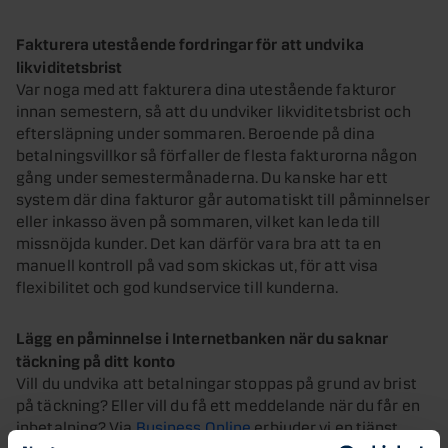
Fakturera utestående fordringar för att undvika
likviditetsbrist
Var noga med att fakturera dina utestående fakturor
innan semestern, så att du undviker likviditetsbrist och
eftersläpning under sommaren. Beroende på dina
betalningsvillkor så förfaller de flesta fakturorna någon
gång under semestermånaderna. Du kanske har ett
system där dina fakturor går automatiskt till påminnelser
eller inkasso även på sommaren, vilket kan leda till
missnöjda kunder. Det kan därför vara bra att ta en
manuell kontroll på vad som skickas ut, för att visa
flexibilitet och god kundservice till kunderna.
Lägg en påminnelse i Internetbanken när du saknar
täckning på ditt konto
Vill du undvika att betalningar stoppas på grund av brist
på täckning? Eller vill du få ett meddelande när du får en
inbetalning? Via
Business Online
erbjuder vi en tjänst
som meddelar dig via SMS eller e-post vid vissa