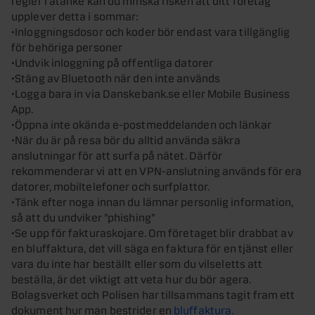
upplever detta i sommar:
•Inloggningsdosor och koder bör endast vara tillgänglig
för behöriga personer
•Undvik inloggning på offentliga datorer
•Stäng av Bluetooth när den inte används
•Logga bara in via Danskebank.se eller Mobile Business
App.
•Öppna inte okända e-postmeddelanden och länkar
•När du är på resa bör du alltid använda säkra
anslutningar för att surfa på nätet. Därför
rekommenderar vi att en VPN-anslutning används för era
datorer, mobiltelefoner och surfplattor.
•Tänk efter noga innan du lämnar personlig information,
så att du undviker ”phishing”
•Se upp för fakturaskojare. Om företaget blir drabbat av
en bluffaktura, det vill säga en faktura för en tjänst eller
vara du inte har beställt eller som du vilseletts att
beställa, är det viktigt att veta hur du bör agera.
Bolagsverket och Polisen har tillsammans tagit fram ett
dokument hur man bestrider en
bluffaktura.