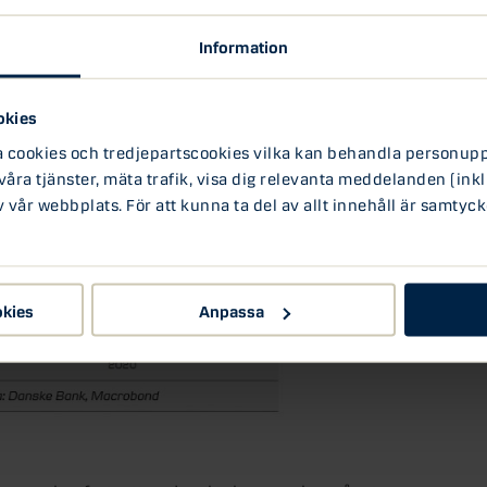
ecklingen på bostadsrätter inom Stockholms
Information
nt under oktober (0,8 procent m/m i
saktioner på bostadsmarknaden låg i oktober
30 procent högre än 2018.
okies
8 november kl. 06.00
ookies och tredjepartscookies vilka kan behandla personuppg
 våra tjänster, mäta trafik, visa dig relevanta meddelanden (inkl
vår webbplats. För att kunna ta del av allt innehåll är samtyck
okies
Anpassa