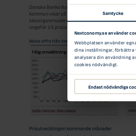
Danske Banks Boprisindikator avseende prisutv
Samtycke
kommun visar på en prisuppgång på runt 1 proce
säsongsrensade termer). Det totala antalet tran
ungefär 15 procent över oktober 2019 och nära 
Nextconomy.se använder co
Nästa siffra från Valueguard publiceras onsdagen den 1
Webbplatsen använder egna c
dina inställningar, förbättra
analysera din användning av 
cookies nödvändigt.
Endast nödvändiga co
Prisutvecklingen kommande månader