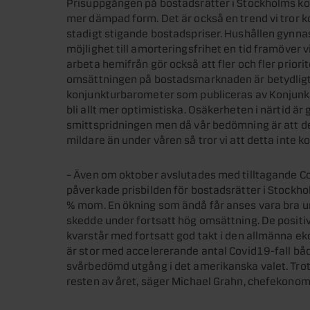
Prisuppgången på bostadsrätter i Stockholms ko
mer dämpad form. Det är också en trend vi tror ko
stadigt stigande bostadspriser. Hushållen gynnas
möjlighet till amorteringsfrihet en tid framöver 
arbeta hemifrån gör också att fler och fler priorite
omsättningen på bostadsmarknaden är betydligt 
konjunkturbarometer som publiceras av Konjunktur
bli allt mer optimistiska. Osäkerheten i närtid ä
smittspridningen men då vår bedömning är att d
mildare än under våren så tror vi att detta inte 
– Även om oktober avslutades med tilltagande Co
påverkade prisbilden för bostadsrätter i Stockhol
% mom. En ökning som ändå får anses vara bra u
skedde under fortsatt hög omsättning. De positi
kvarstår med fortsatt god takt i den allmänna e
är stor med accelererande antal Covid19-fall bå
svårbedömd utgång i det amerikanska valet. Trots
resten av året, säger Michael Grahn, chefekono