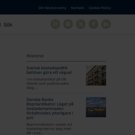
Om Nextconomy
Kontakt
Cookie Policy
Sök
Instagram
Spotify
X
Facebook
Linkedin
Relaterat
Svensk bostadspolitik
behöver göra ett vägval
I en debattartikel på DN
Debatt som publicerades
idag,...
Danske Banks
Boprisindikator: Läget på
bostadsmarknaden
förbättrades ytterligare i
juni
Boprisindikatorn visade att
bostadspriserna steg med
4% i juni...