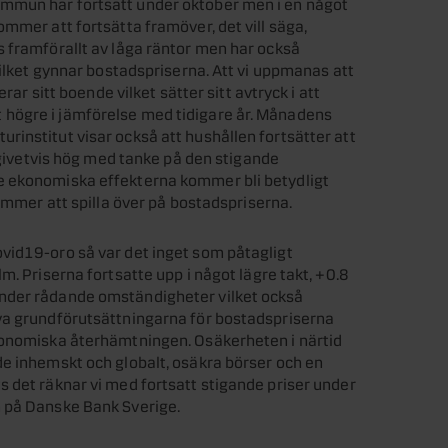
mmun har fortsatt under oktober men i en något
mmer att fortsätta framöver, det vill säga,
 framförallt av låga räntor men har också
vilket gynnar bostadspriserna. Att vi uppmanas att
rar sitt boende vilket sätter sitt avtryck i att
högre i jämförelse med tidigare år. Månadens
institut visar också att hushållen fortsätter att
r givetvis hög med tanke på den stigande
e ekonomiska effekterna kommer bli betydligt
kommer att spilla över på bostadspriserna.
vid19-oro så var det inget som påtagligt
m. Priserna fortsatte upp i något lägre takt, +0.8
nder rådande omständigheter vilket också
va grundförutsättningarna för bostadspriserna
konomiska återhämtningen. Osäkerheten i närtid
de inhemskt och globalt, osäkra börser och en
 det räknar vi med fortsatt stigande priser under
m på Danske Bank Sverige.