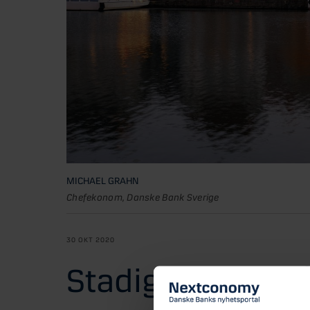
MICHAEL GRAHN
Chefekonom, Danske Bank Sverige
30 OKT 2020
Stadig prisuppg