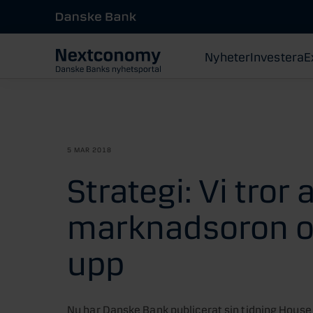
Nyheter
Investera
E
5 MAR 2018
Strategi: Vi tror
marknadsoron oc
upp
Nu har Danske Bank publicerat sin tidning House