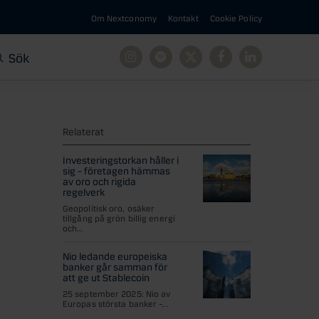
Om Nextconomy
Kontakt
Cookie Policy
Sök
Instagram
Spotify
X
Facebook
Linkedin
Relaterat
Investeringstorkan håller i
sig – företagen hämmas
av oro och rigida
regelverk
Geopolitisk oro, osäker
tillgång på grön billig energi
och...
Nio ledande europeiska
banker går samman för
att ge ut Stablecoin
25 september 2025: Nio av
Europas största banker –...