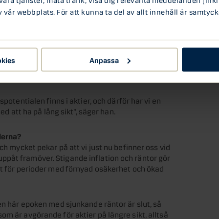
vår webbplats. För att kunna ta del av allt innehåll är samtyck
av en solid privatkonsumtion och en hög
r vi att kurvan kommer att fortsätta peka uppåt
okies
Anpassa
a en övervikt i aktier och en undervikt i
potentialen finns i aktier, och därför har vi en
ed att ha på lång sikt”, säger han.
derna?
ch mycket pekar på att vi just nu befinner oss vid
påt framöver. Stigande inflation och räntor gör
ut för perioder med förnyad osäkerhet och ökad
den här epoken med sjunkande räntor är slut, så
m är avgörande för aktier på längre sikt, alltså