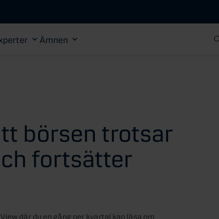
Gå till huvudinnehåll
xperter
Ämnen
 att börsen trotsar
h fortsätter
 View där du en gång per kvartal kan läsa om