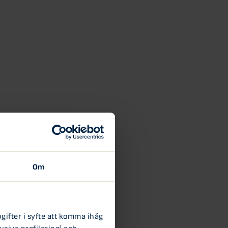
Om
ifter i syfte att komma ihåg
usive profilering) och