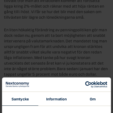
tillväxt tror man att inflationen kommer att fortsätta
ligga kring 2%-målet och räknar med att höja räntan en
gång till i höst. Vi får se hur det blir med den saken om
tillväxten blir lägre och löneökningarna små.
En liten hökaktig förändring av penningpolitiken gör man
dock redan nu, genom att ta bort möjligheten att snabbt
intervenera på valutamarknaden. Det mandatet tog man
ursprungligen fram för att undvika att kronan stärktes
alltför snabbt vilket skulle vara negativt för den redan
låga inflationen. Med tanke på hur svagt kronan
utvecklats det senaste året kan vi ju konstatera att det
inte är något större problem. Bara sedan i januari har den
tappat ungefär 5 procent mot både euro och dollar.
Riksbanken är inte ensam bland centralbankerna om att
uppmärksamma att riskerna i världen har ökat. Det har
fått amerikanska Fed att sätta räntehöjningarna på paus,
Samtycke
Information
Om
och det är mycket möjligt att även ECB kommer att flytta
fram tidpunkten för sin första räntehöjning vid sitt möte i