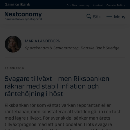
Gå till huvudinnehåll
Om Nextconomy
Kontakt
Cookie Policy
Sök
Meny
MARIA LANDEBORN
Sparekonom & Seniorstrateg, Danske Bank Sverige
13 FEB 2019
Svagare tillväxt – men Riksbanken
räknar med stabil inflation och
räntehöjning i höst
Riksbanken rör som väntat varken reporäntan eller
räntebanan, men konstaterar att världen går in i en fast
med lägre tillväxt. För svensk del sänker man årets
tillväxtprognos med ett par tiondelar. Trots svagare