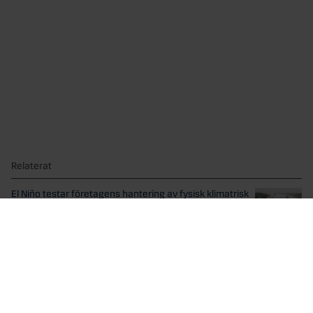
Relaterat
El Niño testar företagens hantering av fysisk klimatrisk
Väderfenomenet El Niño blåser in i styrelserummen.
Företagsledningar och...
Svensk bostadspolitik behöver göra ett vägval
I en debattartikel på DN Debatt som publicerades idag,...