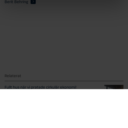
Berit Behring
Relaterat
Fullt hus när vi pratade cirkulär ekonomi!
Igår var vi på WeWork och pratade med experter...
Vi flaggar för jämställdhet och alla människors lika
värde
Inom kort inleds Prideveckan och frågan om inkludering och...