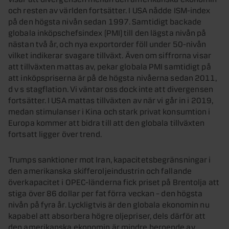
och resten av världen fortsätter. I USA nådde ISM-index
på den högsta nivån sedan 1997. Samtidigt backade
globala inköpschefsindex (PMI) till den lägsta nivån på
nästan två år, och nya exportorder föll under 50-nivån
vilket indikerar svagare tillväxt. Även om siffrorna visar
att tillväxten mattas av, pekar globala PMI samtidigt på
att inköpspriserna är på de högsta nivåerna sedan 2011,
d v s stagflation. Vi väntar oss dock inte att divergensen
fortsätter. I USA mattas tillväxten av när vi går in i 2019,
medan stimulanser i Kina och stark privat konsumtion i
Europa kommer att bidra till att den globala tillväxten
fortsatt ligger över trend.
Trumps sanktioner mot Iran, kapacitetsbegränsningar i
den amerikanska skifferoljeindustrin och fallande
överkapacitet i OPEC-länderna fick priset på Brentolja att
stiga över 86 dollar per fat förra veckan – den högsta
nivån på fyra år. Lyckligtvis är den globala ekonomin nu
kapabel att absorbera högre oljepriser, dels därför att
den amerikanska ekonomin är mindre beroende av