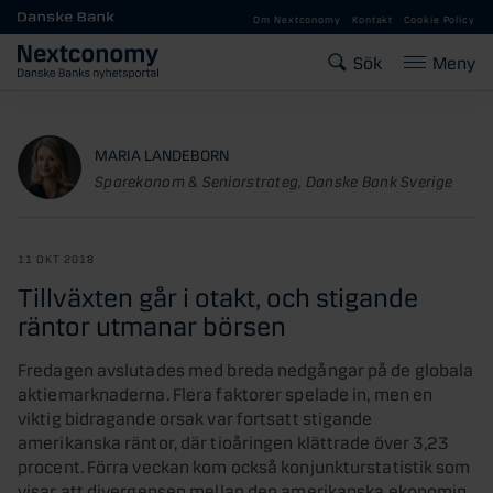
Gå till huvudinnehåll
Om Nextconomy
Kontakt
Cookie Policy
Sök
Meny
MARIA LANDEBORN
Sparekonom & Seniorstrateg, Danske Bank Sverige
11 OKT 2018
Tillväxten går i otakt, och stigande
räntor utmanar börsen
Fredagen avslutades med breda nedgångar på de globala
aktiemarknaderna. Flera faktorer spelade in, men en
viktig bidragande orsak var fortsatt stigande
amerikanska räntor, där tioåringen klättrade över 3,23
procent. Förra veckan kom också konjunkturstatistik som
visar att divergensen mellan den amerikanska ekonomin