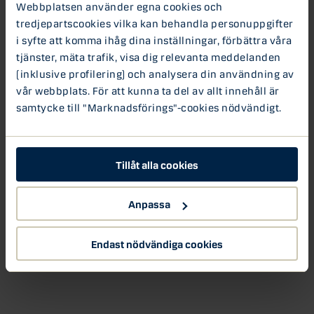
Webbplatsen använder egna cookies och
tredjepartscookies vilka kan behandla personuppgifter
Kreditvärden är en oberoende ekonomi-podcast av Gabriel
i syfte att komma ihåg dina inställningar, förbättra våra
Bergin och Louis Landeman. Podden tar upp aktuella
tjänster, mäta trafik, visa dig relevanta meddelanden
ämnen inom finansiell ekonomi.
Podden riktar sig till alla
(inklusive profilering) och analysera din användning av
som är intresserade av sambandet mellan ekonomi och
vår webbplats. För att kunna ta del av allt innehåll är
samhälle.
samtycke till "Marknadsförings"-cookies nödvändigt.
För tidigare avsnitt av podden Kreditvärden –
besök
poddens webbplats
eller sök på ”Kreditvärden”
på
nextconomy.se
Tillåt alla cookies
Podd: Kreditvärden
Anpassa
Endast nödvändiga cookies