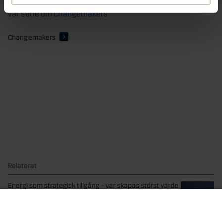
Läs om fler organisationer som bidrar till omställning i
vår serie om
Changemakers
Changemakers
Relaterat
Energi som strategisk tillgång – var skapas störst värde
En av Sveriges viktigaste konkurrensfördelar är tillgången till
billig,...