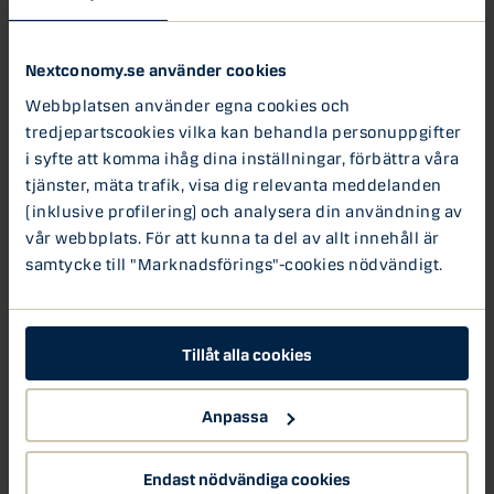
Vilka är de viktigaste drivkrafterna för fortsatt
utveckling? Hur kan finanssektorn accelerera
utvecklingen och vad innebär EU’s Circular Economy Act?
Nextconomy.se använder cookies
Webbplatsen använder egna cookies och
Under en paneldiskussion gav Dora Burul, Global Head of
tredjepartscookies vilka kan behandla personuppgifter
Climate & Circular på TRATON, Tomas Wanselius, VD för
i syfte att komma ihåg dina inställningar, förbättra våra
techbolaget Advania och Sander Jahilo, Head of Resource
Sustainability på Volvo Construction Equipment
tjänster, mäta trafik, visa dig relevanta meddelanden
perspektiv på denna fråga.
(inklusive profilering) och analysera din användning av
vår webbplats. För att kunna ta del av allt innehåll är
Om Circular Economy Act:
samtycke till "Marknadsförings"-cookies nödvändigt.
Med cirkulära affärsmodeller ska Europa öka sin
ekonomiska motståndskraft och minska
importberoendet av kritiska råvaror. Målet är att
Tillåt alla cookies
fördubbla användningsgraden av cirkulära material
(CMUR) från 11,8% idag till 24% redan 2030. Mer
Anpassa
information på
Circular economy – Environment –
European Commission
Endast nödvändiga cookies