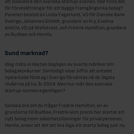
att diskutera den svenska startup-scenen. Vad finns det
för förutsättningar för att bygga framgångsrika bolag?
Panelen bestod av Linda Fagerlund, VD för Danske Bank
Sverige, Johannes Schildt, grundare av Kry, Evelina
Anttila, VD på Wellstreet, och Fredrik Hamilton, grundare
av Budbee och Hemla.
Sund marknad?
Idag möts vi nästan dagligen av svarta rubriker om
bolagskonkurser. Samtidigt visar siffor att antalet
nystartade företag i Sverige förväntas nå de lägsta
nivåerna på tio år 2024. Men hur mår den svenska
startup-scenen egentligen?
Ganska bra om du frågar Fredrik Hamilton, en av
grundarna till Budbee. Fredrik som precis har startat ett
nytt bolag inom säkerhetslösningar för privatpersoner,
Hemla, anser att det ett bra läge att starta bolag just nu.