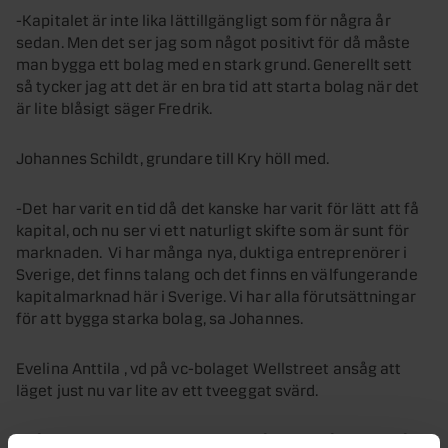
-Kapitalet är inte lika lättillgängligt som för några år
sedan. Men det ser jag som något positivt för då måste
man bygga ett bolag med en stark grund. Generellt sett
så tycker jag att det är en bra tid att starta bolag när det
är lite blåsigt säger Fredrik.
Johannes Schildt, grundare till Kry höll med.
-Det har varit en tid då det kanske har varit för lätt att få
kapital, och nu ser vi ett naturligt skifte som är sunt för
marknaden. Vi har många nya, duktiga entreprenörer i
Sverige, det finns talang och det finns en välfungerande
kapitalmarknad här i Sverige. Vi har alla förutsättningar
för att bygga starka bolag, sa Johannes.
Evelina Anttila , vd på vc-bolaget Wellstreet ansåg att
läget just nu var lite av ett tveeggat svärd.
-Många har det tufft och konkursvågen är på höga nivåer.