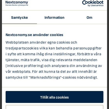
Men man ska inte låta en kris gå till spillo. Vi ser ett skifte
med Ai-utvecklingen som driver på både investeringar
och värderingar. Och vi ska inte glömma att många
Samtycke
Information
Om
framgångsrika bolag har startats i tuffa tider, sa Evelina.
Förebilder och en mer nykter syn
Nextconomy.se använder cookies
Webbplatsen använder egna cookies och
När samtalet rörde sig mot hur man kan skala upp,
tredjepartscookies vilka kan behandla personuppgifter
betonade Evelina att riskkapital inte är lösningen för alla.
i syfte att komma ihåg dina inställningar, förbättra våra
tjänster, mäta trafik, visa dig relevanta meddelanden
-Narrativet om att ett framgångsrikt bolag är ett som kan
(inklusive profilering) och analysera din användning av
resa mycket kapital måste breddas. Vi måste se fler
vår webbplats. För att kunna ta del av allt innehåll är
förebilder för unga entreprenörer och visa att det inte
bara handlar om att ha stora investerare bakom sig, sa
samtycke till "Marknadsförings"-cookies nödvändigt.
hon.
Fredrik Hamilton var inne på samma spår och nämnde att
Tillåt alla cookies
Unicorn -status inte är något som alla bolag bör sträva
efter.