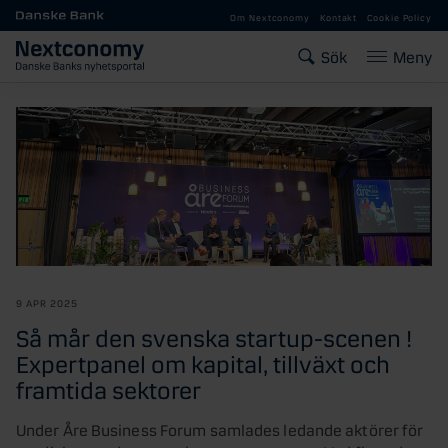
Gå till huvudinnehåll
Om Nextconomy
Kontakt
Cookie Policy
Sök
Meny
9 APR 2025
Så mår den svenska startup-scenen !
Expertpanel om kapital, tillväxt och
framtida sektorer
Under Åre Business Forum samlades ledande aktörer för