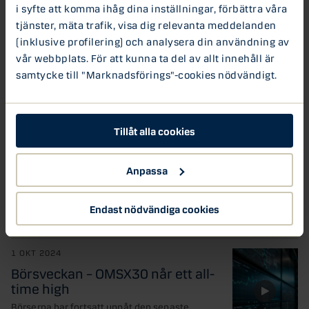
i syfte att komma ihåg dina inställningar, förbättra våra
Det har varit muntert på Stockholmsbörsen i
december och frågan är om vi kan avsluta året...
tjänster, mäta trafik, visa dig relevanta meddelanden
(inklusive profilering) och analysera din användning av
20 NOV 2024
vår webbplats. För att kunna ta del av allt innehåll är
Höga förväntningar på Nvidia:
samtycke till "Marknadsförings"-cookies nödvändigt.
Börsveckan v.47
Förväntningarna är skyhöga på Nvidias rapport
som släpps nu på onsdag kväll. Kommer Nvidia
att kunna...
Tillåt alla cookies
5 NOV 2024
Anpassa
Börsveckan: USA-valet sätter
tonen för börsen
Endast nödvändiga cookies
Idag är det valdag i USA. Det är väldigt jämnt
mellan kandidaterna och spänningen är olidlig....
1 OKT 2024
Börsveckan – OMSX30 når ett all-
time high
Börserna har fortsatt uppåt den senaste