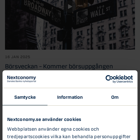
16 JAN 2025
Börsveckan – Kommer börsuppgången
fortsätta?
Börsåret 2025 har börjat skakigt. Räntorna i USA har stigit
kraftigt på kort tid, och 10-års...
Samtycke
Information
Om
Börsveckan
Nextconomy.se använder cookies
11 DEC 2024
Webbplatsen använder egna cookies och
Börsveckan – Tomterally på
tredjepartscookies vilka kan behandla personuppgifter
börsen till jul?