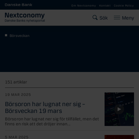
Gå till huvudinnehåll
Om Nextconomy
Kontakt
Cookie Policy
Sök
Meny
Börsveckan
151 artiklar
19 MAR 2025
Börsoron har lugnat ner sig –
Börsveckan 19 mars
Börsoron har lugnat ner sig för tillfället, men det
finns en risk att det dröjer innan...
5 MAR 2025