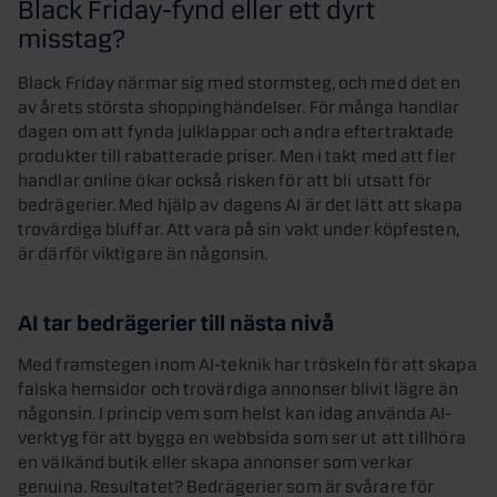
Black Friday-fynd eller ett dyrt
misstag?
Black Friday närmar sig med stormsteg, och med det en
av årets största shoppinghändelser. För många handlar
dagen om att fynda julklappar och andra eftertraktade
produkter till rabatterade priser. Men i takt med att fler
handlar online ökar också risken för att bli utsatt för
bedrägerier. Med hjälp av dagens AI är det lätt att skapa
trovärdiga bluffar. Att vara på sin vakt under köpfesten,
är därför viktigare än någonsin.
AI tar bedrägerier till nästa nivå
Med framstegen inom AI-teknik har tröskeln för att skapa
falska hemsidor och trovärdiga annonser blivit lägre än
någonsin. I princip vem som helst kan idag använda AI-
verktyg för att bygga en webbsida som ser ut att tillhöra
en välkänd butik eller skapa annonser som verkar
genuina. Resultatet? Bedrägerier som är svårare för