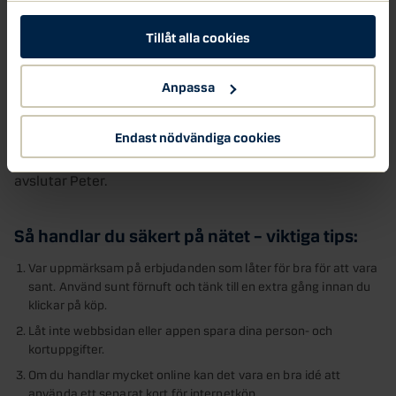
människor att klicka på falska länkar för att sedan uppge
Tillåt alla cookies
sina kortuppgifter eller BankID, säger Peter.
-Du bör hantera BankID med samma försiktighet som ett
Anpassa
pass eller körkort eftersom det är en värdehandling. Om
det hamnar i fel händer kan konsekvenserna bli allvarliga.
Endast nödvändiga cookies
Det är därför avgörande att alltid ha kontroll över sitt
BankID och säkerställa att det används på ett tryggt sätt,
avslutar Peter.
Så handlar du säkert på nätet – viktiga tips:
Var uppmärksam på erbjudanden som låter för bra för att vara
sant. Använd sunt förnuft och tänk till en extra gång innan du
klickar på köp.
Låt inte webbsidan eller appen spara dina person- och
kortuppgifter.
Om du handlar mycket online kan det vara en bra idé att
använda ett separat kort för internetköp.