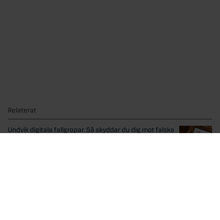
Relaterat
Undvik digitala fallgropar. Så skyddar du dig mot falska
hemsidor
Näthandeln har blivit en självklar del av svenskarnas vardag...
Penningmålvakt – snabba pengar som kan förstöra din
framtid
“1 000 kronor för en Swish.” Vad kan gå...