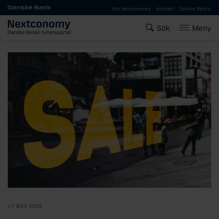
Gå till huvudinnehåll
Om Nextconomy
Kontakt
Cookie Policy
Sök
Meny
17 NOV 2025