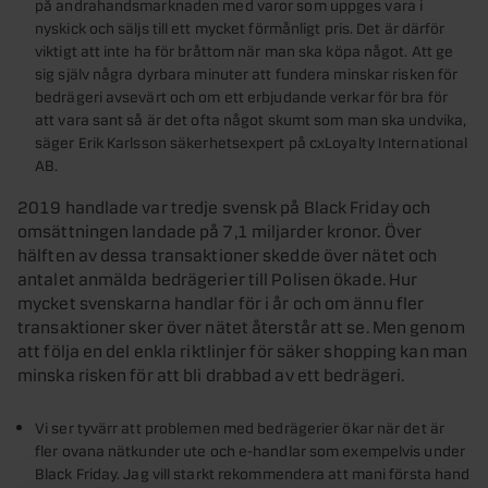
på andrahandsmarknaden med varor som uppges vara i
nyskick och säljs till ett mycket förmånligt pris. Det är därför
viktigt att inte ha för bråttom när man ska köpa något. Att ge
sig själv några dyrbara minuter att fundera minskar risken för
bedrägeri avsevärt och om ett erbjudande verkar för bra för
att vara sant så är det ofta något skumt som man ska undvika,
säger Erik Karlsson säkerhetsexpert på cxLoyalty International
AB.
2019 handlade var tredje svensk på Black Friday och
omsättningen landade på 7,1 miljarder kronor. Över
hälften av dessa transaktioner skedde över nätet och
antalet anmälda bedrägerier till Polisen ökade. Hur
mycket svenskarna handlar för i år och om ännu fler
transaktioner sker över nätet återstår att se. Men genom
att följa en del enkla riktlinjer för säker shopping kan man
minska risken för att bli drabbad av ett bedrägeri.
Vi ser tyvärr att problemen med bedrägerier ökar när det är
fler ovana nätkunder ute och e-handlar som exempelvis under
Black Friday. Jag vill starkt rekommendera att mani första hand