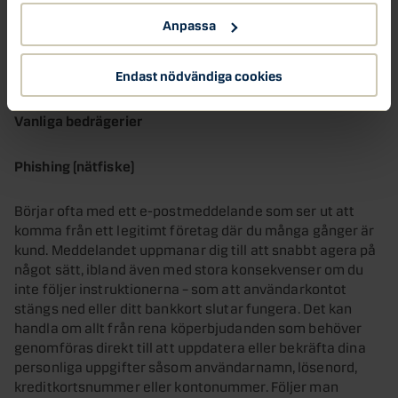
betalningslösning. Till exempel 3D Secure där man måste
godkänna köpet med ett lösenord eller ditt BankID.
Anpassa
Handla främst på etablerade sajter. Första gången man
handlar på en ny butik bör man kontrollera den genom att söka
Endast nödvändiga cookies
information via Google och kolla omdömen.
Vanliga bedrägerier
Phishing (nätfiske)
Börjar ofta med ett e-postmeddelande som ser ut att
komma från ett legitimt företag där du många gånger är
kund. Meddelandet uppmanar dig till att snabbt agera på
något sätt, ibland även med stora konsekvenser om du
inte följer instruktionerna – som att användarkontot
stängs ned eller ditt bankkort slutar fungera. Det kan
handla om allt från rena köperbjudanden som behöver
genomföras direkt till att uppdatera eller bekräfta dina
personliga uppgifter såsom användarnamn, lösenord,
kreditkortsnummer eller kontonummer. Följer man