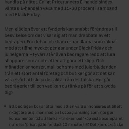
handla på nätet. Enligt Pricerunners E-handelsindex
väntas E-handeln växa med 15-30 procent i samband
med Black Friday.
Men glädjen över ett fyndpris kan snabbt förändras till
besvikelse om det visar sig att man drabbats av ett
bedrägeri. För det är inte bara e-handlarna som räknar
med att tjäna mycket pengar under Black Friday och
julhelgerna – tyvärr står även bedragare redo att lura
shoppare som är ute efter att göra ett klipp. Och
mängden annonser, mail och sms med julerbjudanden
från ett stort antal företag och butiker gör att det kan
vara svårt att skilja det äkta från det falska. Hur går
bedrägerier till och vad kan du tänka på för att skydda
dig?
Ett bedrägeri börjar ofta med att en vara annonseras ut till ett
riktigt bra pris, men med en tidsbegränsning som inte ger
konsumenten tid att tänka – till exempel ”köp sista exemplaret
nu” eller ”priset gäller endast 10 minuter till”. Det kan också ske