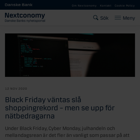
Gå till huvudinnehåll
Om Nextconomy
Kontakt
Cookie Policy
Sök
Meny
12 NOV 2020
Black Friday väntas slå
shoppingrekord – men se upp för
nätbedragarna
Under Black Friday, Cyber Monday, julhandeln och
mellandagsrean är det fler än vanligt som passar på att