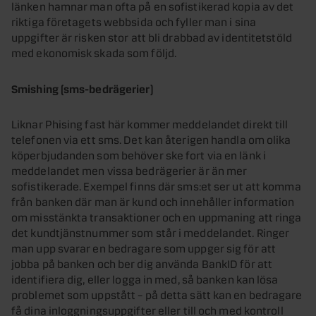
länken hamnar man ofta på en sofistikerad kopia av det
riktiga företagets webbsida och fyller man i sina
uppgifter är risken stor att bli drabbad av identitetstöld
med ekonomisk skada som följd.
Smishing (sms-bedrägerier)
Liknar Phising fast här kommer meddelandet direkt till
telefonen via ett sms. Det kan återigen handla om olika
köperbjudanden som behöver ske fort via en länk i
meddelandet men vissa bedrägerier är än mer
sofistikerade. Exempel finns där sms:et ser ut att komma
från banken där man är kund och innehåller information
om misstänkta transaktioner och en uppmaning att ringa
det kundtjänstnummer som står i meddelandet. Ringer
man upp svarar en bedragare som uppger sig för att
jobba på banken och ber dig använda BankID för att
identifiera dig, eller logga in med, så banken kan lösa
problemet som uppstått – på detta sätt kan en bedragare
få dina inloggningsuppgifter eller till och med kontroll