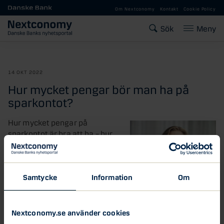
Gå till huvudinnehåll
Om Nextconomy
Kontakt
Cookie Policy
Sök
Meny
14 OKT 2022
Hur mycket pengar bör man ha på
sparkontot?
Hur mycket pengar på
sparkontot är bra att ha – hur
många månadslöner bör man
ha som buffert?
Samtycke
Information
Om
Istället för att tänka på detta
sätt – utgå ifrån dina utgifter
istället! Försök att spara ihop
Nextconomy.se använder cookies
till så mycket så att du kan
täcka dina utgifter i minst 3