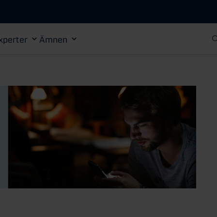
Gå till huvudinnehåll
xperter
Ämnen