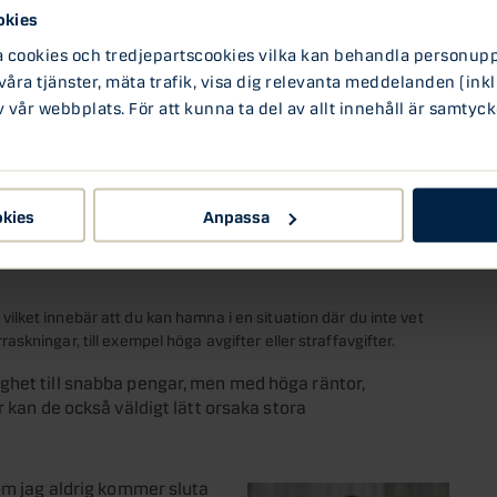
okies
ookies och tredjepartscookies vilka kan behandla personuppg
 några veckor till en månad. Detta kan vara svårt för många
em med sin ekonomi. Om du inte kan betala tillbaka lånet i tid,
 våra tjänster, mäta trafik, visa dig relevanta meddelanden (inkl
ter.
vår webbplats. För att kunna ta del av allt innehåll är samtyck
nns det risk för bedrägerier. Det finns många oseriösa långivare
r ut höga avgifter utan att erbjuda riktiga lån.
okies
Anpassa
a till onödiga skulder och ekonomiska problem. Om du tar ett
ed, kan det lätt leda till att du hamnar i en skuldfälla.
 vilket innebär att du kan hamna i en situation där du inte vet
raskningar, till exempel höga avgifter eller straffavgifter.
ghet till snabba pengar, men med höga räntor,
r kan de också väldigt lätt orsaka stora
m jag aldrig kommer sluta