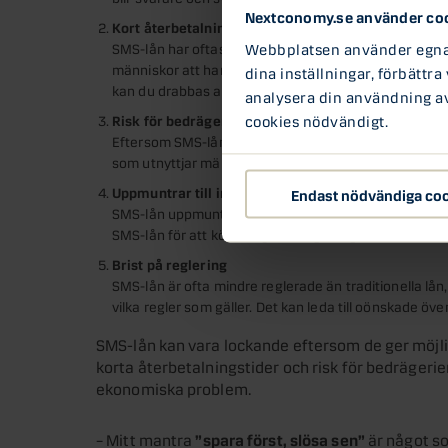
Nextconomy.se använder co
Kort återbetalningstid
Webbplatsen använder egna c
SMS-lån har oftast en kort återbetalningstid på bara
människor att hantera, särskilt om de redan har probl
dina inställningar, förbättra
kan du drabbas av extra avgifter och förseningsavgif
analysera din användning av 
cookies nödvändigt.
Risk för bedrägerier
Eftersom SMS-lån kan ansökas online eller via SMS fi
som utnyttjar människors desperata situationer och ta
Uppmuntrar till impulsiva köp
Endast nödvändiga co
SMS-lån uppmuntrar till impulsiva köp, vilket kan led
SMS-lån för att köpa något du egentligen inte har råd m
Brist på reglering
SMS-lån är ofta mindre reglerade än traditionella lån,
vilka regler som gäller. Det kan leda till oönskade över
SMS-lån kan vara lockande eftersom de ger möjli
korta återbetalningstider och risk för bedrägerie
ekonomiska problem.
”spara först, slösa sen”
– Mitt mantra
är något so