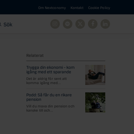
Om Nextconomy
Kontakt
Cookie Policy
Sök
Instagram
Spotify
X
Facebook
Linkedin
Relaterat
Trygga din ekonomi – kom
igång med ett sparande
Det är aldrig för sent att
komma igång med...
Podd: Så får du en rikare
pension
Vill du maxa din pension och
kanske till och...