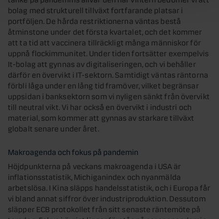
bolag med strukturell tillväxt fortfarande platsar i
portföljen. De hårda restriktionerna väntas bestå
åtminstone under det första kvartalet, och det kommer
att ta tid att vaccinera tillräckligt många människor för
uppnå flockimmunitet. Under tiden fortsätter exempelvis
It-bolag att gynnas av digitaliseringen, och vi behåller
därför en övervikt i IT-sektorn. Samtidigt väntas räntorna
förbli låga under en lång tid framöver, vilket begränsar
uppsidan i banksektorn som vi nyligen sänkt från övervikt
till neutral vikt. Vi har också en övervikt i industri och
material, som kommer att gynnas av starkare tillväxt
globalt senare under året.
Makroagenda och fokus på pandemin
Höjdpunkterna på veckans makroagenda i USA är
inflationsstatistik, Michiganindex och nyanmälda
arbetslösa. I Kina släpps handelsstatistik, och i Europa får
vi bland annat siffror över industriproduktion. Dessutom
släpper ECB protokollet från sitt senaste räntemöte på