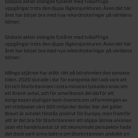
Globala aktier stängde fjolåret med tvåsiffriga
uppgångar trots den djupa lågkonjunkturen. Även det här
året har börjat bra med nya rekordnoteringar på världens
börser.
Globala aktier stängde fjolåret med tvåsiffriga
uppgångar trots den djupa lågkonjunkturen. Även det här
året har börjat bra med nya rekordnoteringar på världens
börser.
Många stjärnor har stått rätt på börshimlen den senaste
tiden. 2020 slutade i dur för europeisk del tack vare att
EU och Storbritannien i sista minuten lyckades enas om
ett Brexit-avtal, och för amerikansk del därför att
kongressen slutligen kom överens om utformningen av
ett stödpaket värt 900 miljarder dollar. När det gäller
Brexit är avtalet förstås positivt för Europa, men framför
allt är det bra för Storbritannien att slippa lämna unionen
utan ett handelsavtal. Ur ett ekonomiskt perspektiv hade
det dock varit ännu bättre om Storbritannien undvikit en