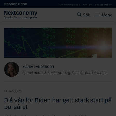
Gå till huvudinnehåll
Om Nextconomy
Kontakt
Cookie Policy
Sök
Meny
MARIA LANDEBORN
Sparekonom & Seniorstrateg, Danske Bank Sverige
11 JAN 2021
Blå våg för Biden har gett stark start på
börsåret