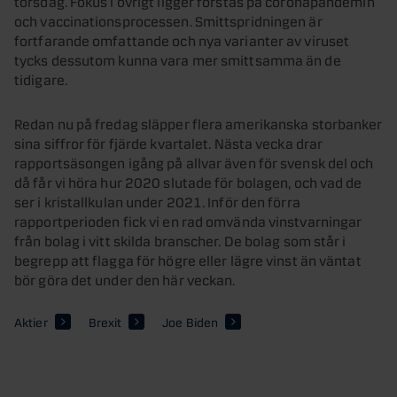
torsdag. Fokus i övrigt ligger förstås på coronapandemin
och vaccinationsprocessen. Smittspridningen är
fortfarande omfattande och nya varianter av viruset
tycks dessutom kunna vara mer smittsamma än de
tidigare.
Redan nu på fredag släpper flera amerikanska storbanker
sina siffror för fjärde kvartalet. Nästa vecka drar
rapportsäsongen igång på allvar även för svensk del och
då får vi höra hur 2020 slutade för bolagen, och vad de
ser i kristallkulan under 2021. Inför den förra
rapportperioden fick vi en rad omvända vinstvarningar
från bolag i vitt skilda branscher. De bolag som står i
begrepp att flagga för högre eller lägre vinst än väntat
bör göra det under den här veckan.
Aktier
Brexit
Joe Biden