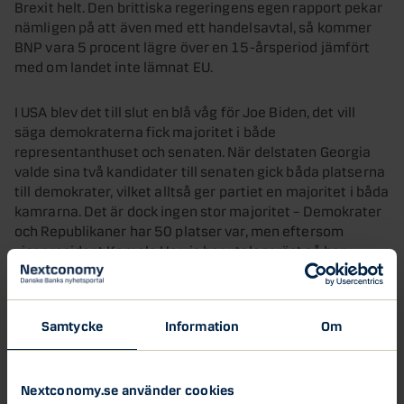
Brexit helt. Den brittiska regeringens egen rapport pekar
nämligen på att även med ett handelsavtal, så kommer
BNP vara 5 procent lägre över en 15-årsperiod jämfört
med om landet inte lämnat EU.
I USA blev det till slut en blå våg för Joe Biden, det vill
säga demokraterna fick majoritet i både
representanthuset och senaten. När delstaten Georgia
valde sina två kandidater till senaten gick båda platserna
till demokrater, vilket alltså ger partiet en majoritet i båda
kamrarna. Det är dock ingen stor majoritet – Demokrater
och Republikaner har 50 platser var, men eftersom
vicepresident Kamala Harris har utslagsröst så har
demokraterna ett överläge.
Vad innebär den blå vågen?
Samtycke
Information
Om
Ur ett börsperspektiv bedömer vi att valresultatet är
gynnsamt. Exempelvis vill demokraterna ge amerikanska
hushåll en engångscheck på 2000 dollar vilket är
Nextconomy.se använder cookies
väsentligt mer än de 600 dollar som var aktuella i