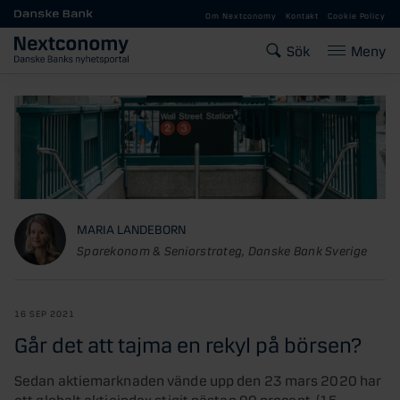
Gå till huvudinnehåll
Om Nextconomy
Kontakt
Cookie Policy
Sök
Meny
MARIA LANDEBORN
Sparekonom & Seniorstrateg, Danske Bank Sverige
16 SEP 2021
Går det att tajma en rekyl på börsen?
Sedan aktiemarknaden vände upp den 23 mars 2020 har
ett globalt aktieindex stigit nästan 90 procent. (15