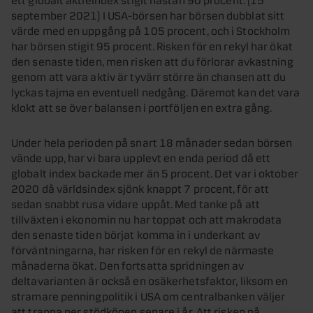
september 2021) I USA-börsen har börsen dubblat sitt
värde med en uppgång på 105 procent, och i Stockholm
har börsen stigit 95 procent. Risken för en rekyl har ökat
den senaste tiden, men risken att du förlorar avkastning
genom att vara aktiv är tyvärr större än chansen att du
lyckas tajma en eventuell nedgång. Däremot kan det vara
klokt att se över balansen i portföljen en extra gång.
Under hela perioden på snart 18 månader sedan börsen
vände upp, har vi bara upplevt en enda period då ett
globalt index backade mer än 5 procent. Det var i oktober
2020 då världsindex sjönk knappt 7 procent, för att
sedan snabbt rusa vidare uppåt. Med tanke på att
tillväxten i ekonomin nu har toppat och att makrodata
den senaste tiden börjat komma in i underkant av
förväntningarna, har risken för en rekyl de närmaste
månaderna ökat. Den fortsatta spridningen av
deltavarianten är också en osäkerhetsfaktor, liksom en
stramare penningpolitik i USA om centralbanken väljer
att trappa ner stödköpen senare i år. Att risken på